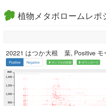
植物メタボロームレポ
20221 はつか大根 葉, Positive 
Positive
Negative
サンプルの詳細
ダウンロード
m/z
1,400
1,200
1,000
800