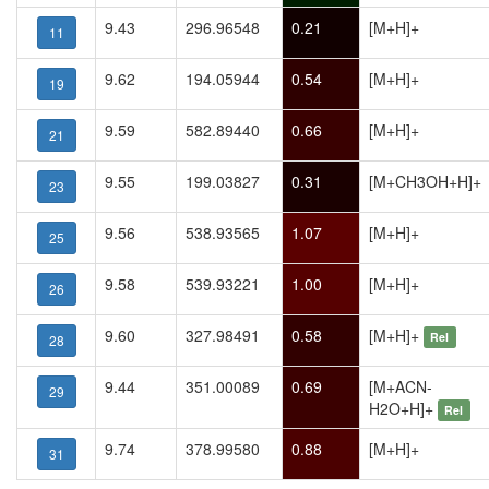
9.43
296.96548
0.21
[M+H]+
11
9.62
194.05944
0.54
[M+H]+
19
9.59
582.89440
0.66
[M+H]+
21
9.55
199.03827
0.31
[M+CH3OH+H]+
23
9.56
538.93565
1.07
[M+H]+
25
9.58
539.93221
1.00
[M+H]+
26
9.60
327.98491
0.58
[M+H]+
Rel
28
9.44
351.00089
0.69
[M+ACN-
29
H2O+H]+
Rel
9.74
378.99580
0.88
[M+H]+
31