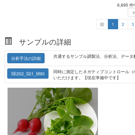
6,695 
前
1
2
3
サンプルの詳細
共通するサンプル調製法、分析法、データ
分析手法の詳細
同時に測定したネガティブコントロール（m
SE202_S21_M90
いただけます。【現在準備中です】