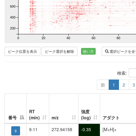
600
400
200
0
20
40
60
80
ピーク位置を表示
ピーク選択を解除
使い方
選択ピークを全
検索:
前
1
2
3
RT
強度
番号
(min)
m/z
(log)
アダクト
9.11
272.94158
-0.35
[M+H]+
9