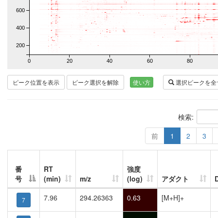
600
400
200
0
20
40
60
80
ピーク位置を表示
ピーク選択を解除
使い方
選択ピークを全
検索:
前
1
2
3
番
RT
強度
号
(min)
m/z
(log)
アダクト
7.96
294.26363
0.63
[M+H]+
7