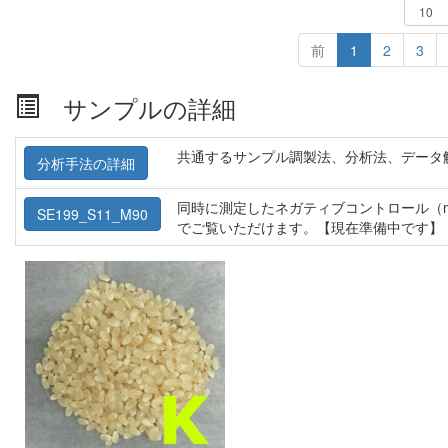
前
1
2
3
サンプルの詳細
共通するサンプル調製法、分析法、データ
分析手法の詳細
同時に測定したネガティブコントロール（m
SE199_S11_M90
でご覧いただけます。【現在準備中です】