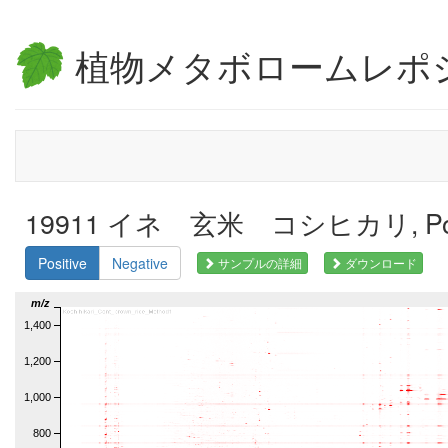
植物メタボロームレポ
19911 イネ 玄米 コシヒカリ, Pos
Positive
Negative
サンプルの詳細
ダウンロード
m/z
1,400
1,200
1,000
800