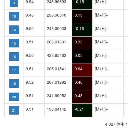
9.54
243.99693
-0.15
[M+H]+
9
9.46
296.96540
0.19
[M+H]+
10
9.50
243.00033
-0.16
[M+H]+
14
9.51
266.01631
0.33
[M+H]+
15
9.50
423.95462
0.05
[M+H]+
16
9.51
265.01541
0.94
[M+H]+
17
9.52
267.01292
0.40
[M+H]+
18
9.51
241.99952
0.48
[M+H]+
20
9.51
198.04142
-0.21
[M+H]+
21
4,027 件中