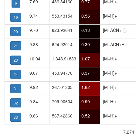
7.69
436.34160
0.77
[M+H]+
6
9.74
553.43154
0.56
[M+H]+
19
9.70
623.92041
0.13
[M+ACN+H]+
20
9.88
624.92014
0.30
[M+ACN+H]+
21
10.04
1,348.91833
1.07
[M+H]+
23
9.67
453.94778
0.37
[M+H]+
24
9.92
267.01305
1.62
[M+H]+
31
9.84
709.90604
0.90
[M+H]+
32
9.86
567.42866
0.52
[M+H]+
33
7,27