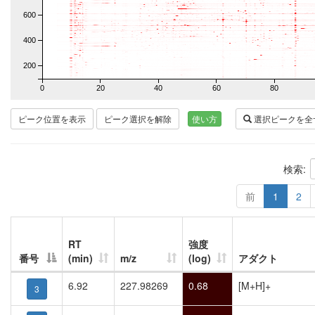
600
400
200
0
20
40
60
80
ピーク位置を表示
ピーク選択を解除
使い方
選択ピークを全
検索:
前
1
2
RT
強度
番号
(min)
m/z
(log)
アダクト
6.92
227.98269
0.68
[M+H]+
3