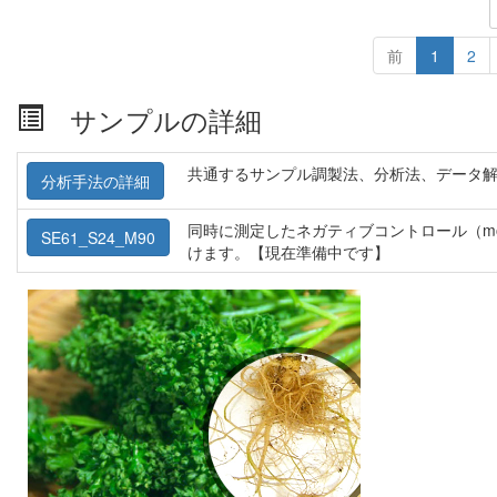
前
1
2
サンプルの詳細
共通するサンプル調製法、分析法、データ
分析手法の詳細
同時に測定したネガティブコントロール（m
SE61_S24_M90
けます。【現在準備中です】