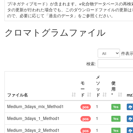
ブ/ネガティブモード）が含まれます。※化合物データベースの再検
タの更新が行われた場合でも、このダウンロードファイルの更新は
ので、必要に応じて「過去のデータ」をご参照ください。
クロマトグラムファイル
件表
検索:
メ
モ
ソ
使
ー
ッ
用
ファイル名
ド
ド
*
mz
Medium_3days_mix_Method1
1
pos
Yes
Medium_3days_1_Method1
1
pos
Yes
Medium_3days_2_Method1
1
pos
Yes