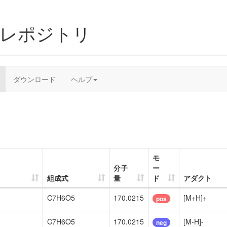
ムレポジトリ
ダウンロード
ヘルプ
モ
分子
ー
組成式
量
ド
アダクト
C7H6O5
170.0215
[M+H]+
pos
C7H6O5
170.0215
[M-H]-
neg