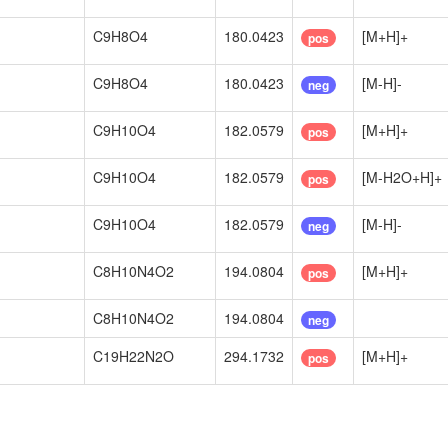
C9H8O4
180.0423
[M+H]+
pos
C9H8O4
180.0423
[M-H]-
neg
C9H10O4
182.0579
[M+H]+
pos
C9H10O4
182.0579
[M-H2O+H]+
pos
C9H10O4
182.0579
[M-H]-
neg
C8H10N4O2
194.0804
[M+H]+
pos
C8H10N4O2
194.0804
neg
C19H22N2O
294.1732
[M+H]+
pos