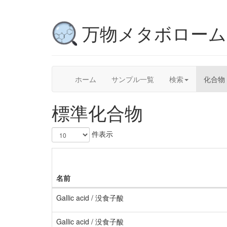
万物メタボロー
ホーム
サンプル一覧
検索
化合物
標準化合物
件表示
名前
Gallic acid / 没食子酸
Gallic acid / 没食子酸