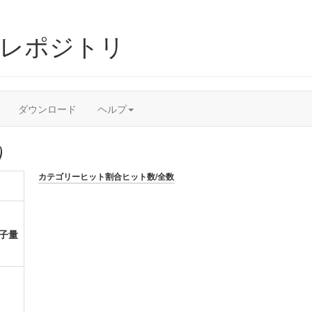
ムレポジトリ
ダウンロード
ヘルプ
）
カテゴリー
ヒット割合
ヒット数/全数
子量