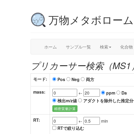
万物メタボロー
ホーム
サンプル一覧
検索
化合物
プリカーサー検索（MS1
モード:
Pos
Neg
両方
mass:
+-
ppm
Da
検出m/z値
アダクトを除外した推定分
精密質量計算
RT:
+-
min
RTで絞り込む