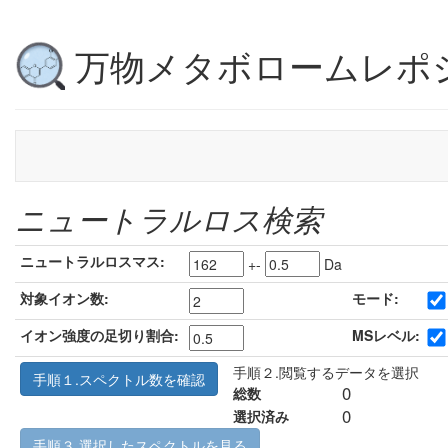
万物メタボロームレポ
ニュートラルロス検索
ニュートラルロスマス:
+-
Da
対象イオン数:
モード:
イオン強度の足切り割合:
MSレベル:
手順２.閲覧するデータを選択
手順１.スペクトル数を確認
0
総数
0
選択済み
手順３.選択したスペクトルを見る