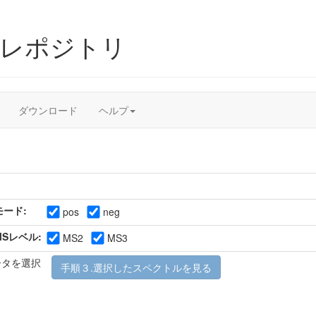
ムレポジトリ
ダウンロード
ヘルプ
モード:
pos
neg
MSレベル:
MS2
MS3
ータを選択
手順３.選択したスペクトルを見る