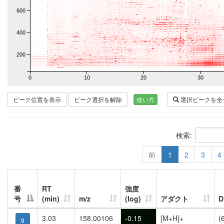
600
400
200
0
10
20
30
ピーク位置を表示
ピーク選択を解除
使い方
選択ピークを全
検索:
前
1
2
3
4
番
RT
強度
号
(min)
m/z
(log)
アダクト
3.03
158.00106
-0.15
[M+H]+
(
9