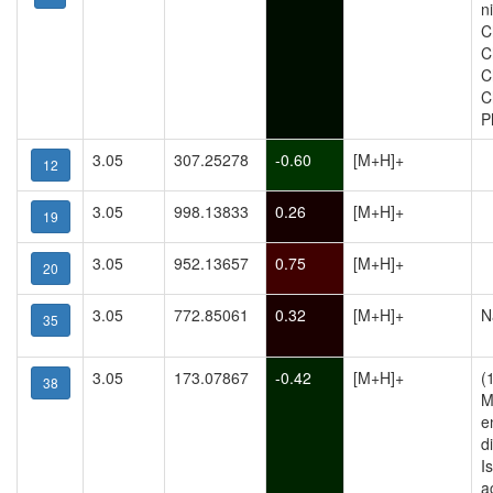
n
C
C
C
C
P
3.05
307.25278
-0.60
[M+H]+
12
3.05
998.13833
0.26
[M+H]+
19
3.05
952.13657
0.75
[M+H]+
20
3.05
772.85061
0.32
[M+H]+
N
35
3.05
173.07867
-0.42
[M+H]+
(
38
M
e
d
I
a