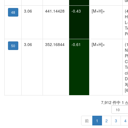
d
3.06
441.14428
-0.43
[M+H]+
(
48
H
L
T
P
3.06
352.16844
-0.61
[M+H]+
(
50
N
P
C
T
c
D
X
[6
7,912 件中 1
前
1
2
3
4