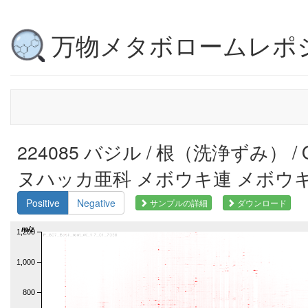
万物メタボロームレポ
224085 バジル / 根（洗浄ずみ） / Oc
ヌハッカ亜科 メボウキ連 メボウキ属, 
Positive
Negative
サンプルの詳細
ダウンロード
m/z
1,200
1,000
800