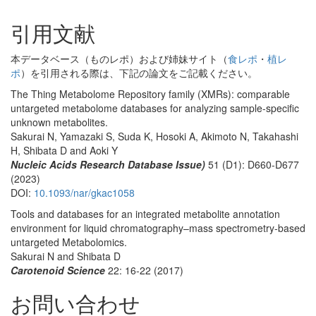
引用文献
本データベース（ものレポ）および姉妹サイト（
食レポ
・
植レ
ポ
）を引用される際は、下記の論文をご記載ください。
The Thing Metabolome Repository family (XMRs): comparable
untargeted metabolome databases for analyzing sample-specific
unknown metabolites.
Sakurai N, Yamazaki S, Suda K, Hosoki A, Akimoto N, Takahashi
H, Shibata D and Aoki Y
Nucleic Acids Research Database Issue)
51 (D1): D660-D677
(2023)
DOI:
10.1093/nar/gkac1058
Tools and databases for an integrated metabolite annotation
environment for liquid chromatography–mass spectrometry-based
untargeted Metabolomics.
Sakurai N and Shibata D
Carotenoid Science
22: 16-22 (2017)
お問い合わせ