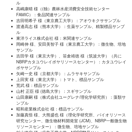
ル
高嶋康晴 様（(独）農林水産消費安全技術センター
FAMIC）：食品関連サンプル
吉田明希子 様（東京農工大学）：アオウキクササンプル
渡邊高志 様（熊本大学）：生薬サンプル、精製標品サンプ
ル
東洋ライス株式会社 様：米関連サンプル
岡崎伸 様、安田美智子 様（東京農工大学）：微生物、培地
サンプル
吉田学 様（東京大学）、笹倉靖徳 様（筑波大学）（共に
NBRPカタユウレイボヤリソースセンター）：カタユウレイ
ボヤサンプル
矢崎一史 様（京都大学）：ムラサキサンプル
上田実 様（東北大学）：トマト、標品サンプル
荒武 様：標品サンプル
山村 正臣 様 (徳島大学）：スギサンプル
山田康嗣 様（株式会社ユーグレナ/理化学研究所）：藻類サ
ンプル
昭和産業株式会社 様：標品サンプル
加藤真悟 様、大熊盛也 様（理化学研究所、バイオリソース
研究センター、微生物材料開発室 (JCM)、NBRP一般微生物
リソースセンター）：微生物、培地サンプル