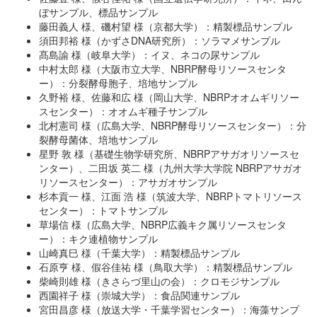
ぼサンプル、標品サンプル
藤田義人 様、磯村望 様（京都大学）：精製標品サンプル
須田邦裕 様（かずさDNA研究所）：ソラマメサンプル
髙島諭 様（岐阜大学）：イヌ、ネコの尿サンプル
中村太郎 様（大阪市立大学、NBRP酵母リソースセンタ
ー）：分裂酵母胞子、培地サンプル
久野裕 様、佐藤和広 様（岡山大学、NBRPオオムギリソー
スセンター）：オオムギ種子サンプル
北村憲司 様（広島大学、NBRP酵母リソースセンター）：分
裂酵母菌体、培地サンプル
星野 敦 様（基礎生物学研究所、NBRPアサガオリソースセ
ンター）、二田坂 英二 様（九州大学大学院 NBRPアサガオ
リソースセンター）：アサガオサンプル
杉本貢一 様、江面 浩 様（筑波大学、NBRPトマトリソース
センター）：トマトサンプル
草場信 様（広島大学、NBRP広義キク属リソースセンタ
ー）：キク連植物サンプル
山崎真巳 様（千葉大学）：精製標品サンプル
石原亨 様、假谷佳祐 様（鳥取大学）：精製標品サンプル
柴崎則雄 様（きさらづ里山の会）：クロモジサンプル
西園祥子 様（崇城大学）：食品関連サンプル
宮田昌彦 様（放送大学・千葉学習センター）：海藻サンプ