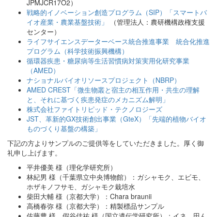
JPMJCR17O2）
戦略的イノベーション創造プログラム（SIP）「スマートバ
イオ産業・農業基盤技術」
（管理法人：農研機構政権支援
センター）
ライフサイエンスデーターベース統合推進事業 統合化推進
プログラム（科学技術振興機構）
循環器疾患・糖尿病等生活習慣病対策実用化研究事業
（AMED）
ナショナルバイオリソースプロジェクト（NBRP）
AMED CREST「微生物叢と宿主の相互作用・共生の理解
と、それに基づく疾患発症のメカニズム解明」
株式会社ファイトリピッド・テクノロジーズ
JST、革新的GX技術創出事業（GteX）「先端的植物バイオ
ものづくり基盤の構築」
下記の方よりサンプルのご提供等をしていただきました。厚く御
礼申し上げます。
平井優美 様（理化学研究所）
林紀男 様（千葉県立中央博物館）：ガシャモク、エビモ、
ホザキノフサモ、ガシャモク栽培水
柴田大輔 様（京都大学）：Chara braunii
高橋春弥 様（京都大学）：精製標品サンプル
佐藤豊 様、假谷佳祐 様（国立遺伝学研究所）：イネ、田ん