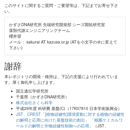
このサイトに関するご質問・ご要望等は、下記までお寄せ下さ
い。
かずさDNA研究所 先端研究開発部 シーズ開拓研究室
藻類代謝エンジニアリングチーム
櫻井望
メール： sakurai AT kazusa.or.jp (ATを小文字の＠に変えて
下さい)
謝辞
本レポジトリの開発・維持は、下記の支援により行われていま
す。厚く御礼申し上げます。
国立遺伝学研究所
千葉県（かずさDNA研究所）
株式会社さくら科学
平成29年度 科研費 基盤(C)（17K07810 日本学術振興会）
JST、CREST「[植物頑健性]環境変動に対する植物の頑健性
の解明と応用に向けた基盤技術の創出」 「根圏ケミカルワ
ールドの解明と作物頑健性制御への応用」
（JST、