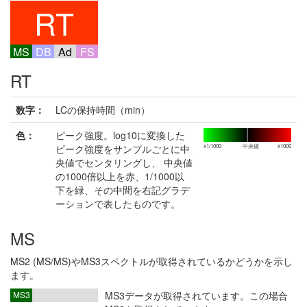
RT
MS
DB
Ad
FS
RT
数字：
LCの保持時間（min）
色：
ピーク強度。log10に変換した
ピーク強度をサンプルごとに中
x1/1000
中央値
x1000
央値でセンタリングし、 中央値
の1000倍以上を赤、1/1000以
下を緑、その中間を右記グラデ
ーションで表したものです。
MS
MS2 (MS/MS)やMS3スペクトルが取得されているかどうかを示し
ます。
MS3
MS3データが取得されています。この場合