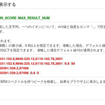
表示する
IN_SCORE
/
MAX_RESULT_NUM
記載した文字列。一つのイオンについて、m/z値と強度をカンマ「,」で区
す。
されます。
係数）の最小値。0.8以上を指定できます。省略した場合、デフォルト値0
100以下を指定できます。 省略した場合デフォルト値10が適用されます
631:152.9,9846:225.12,6110:162.78,3851
631:152.9,9846:225.12,6110:162.78,3851
/
0.8
/
50
50391:339.2,97498
50391:339.2,97498
/
0.8
/
5
はMS3スペクトルを持つピークを検索し、結果をブラウザ上に表示しま