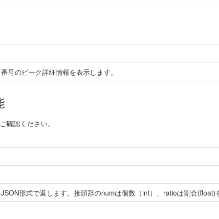
ク番号のピーク詳細情報を表示します。
能
でご確認ください。
N形式で返します。接頭辞のnumは個数（int）、ratioは割合(float