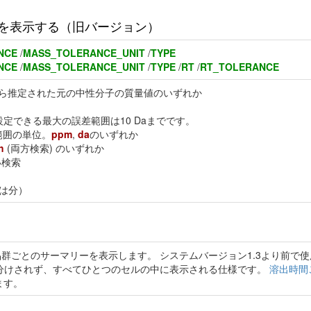
を表示する（旧バージョン）
NCE
/
MASS_TOLERANCE_UNIT
/
TYPE
NCE
/
MASS_TOLERANCE_UNIT
/
TYPE
/
RT
/
RT_TOLERANCE
から推定された元の中性分子の質量値のいずれか
設定できる最大の誤差範囲は10 Daまでです。
範囲の単位。
ppm
,
da
のいずれか
h
(両方検索) のいずれか
い検索
位は分）
群ごとのサーマリーを表示します。 システムバージョン1.3より前で
分けされず、すべてひとつのセルの中に表示される仕様です。
溶出時間
ます。