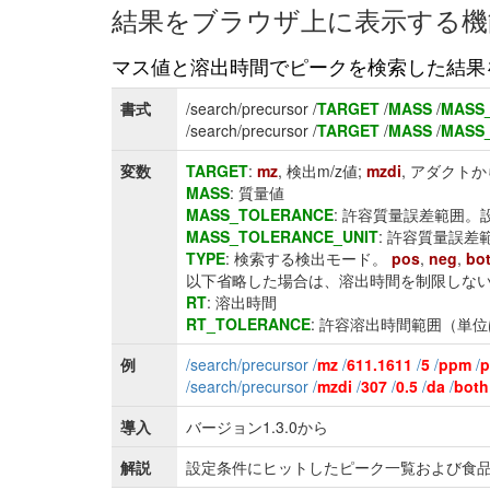
結果をブラウザ上に表示する機
マス値と溶出時間でピークを検索した結果
書式
/search/precursor /
TARGET
/
MASS
/
MASS
/search/precursor /
TARGET
/
MASS
/
MASS
変数
TARGET
:
mz
, 検出m/z値;
mzdi
, アダクト
MASS
: 質量値
MASS_TOLERANCE
: 許容質量誤差範囲。
MASS_TOLERANCE_UNIT
: 許容質量誤
TYPE
: 検索する検出モード。
pos
,
neg
,
bo
以下省略した場合は、溶出時間を制限しな
RT
: 溶出時間
RT_TOLERANCE
: 許容溶出時間範囲（単
例
/search/precursor /
mz
/
611.1611
/
5
/
ppm
/
p
/search/precursor /
mzdi
/
307
/
0.5
/
da
/
both
導入
バージョン1.3.0から
解説
設定条件にヒットしたピーク一覧および食品