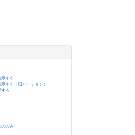
表示する
表示する（旧バージョン）
示する
もののみ）