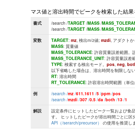
マス値と溶出時間でピークを検索した結果
書式
/search /
TARGET
/
MASS
/
MASS_TOLERA
/search /
TARGET
/
MASS
/
MASS_TOLERA
変数
TARGET
:
mz
, 検出m/z値;
mzdi
, アダクト
MASS
: 質量値
MASS_TOLERANCE
: 許容質量誤差範囲。
MASS_TOLERANCE_UNIT
: 許容質量誤差
TYPE
: 検索する検出モード。
pos
,
neg
,
bot
以下省略した場合は、溶出時間を制限しな
RT
: 溶出時間
RT_TOLERANCE
: 許容溶出時間範囲（単
例
/search /
mz
/
611.1611
/
5
/
ppm
/
pos
/search /
mzdi
/
307
/
0.5
/
da
/
both
/
13
/
1
解説
設定条件にヒットしたピーク一覧および食品
す。 ヒットしたピークが溶出時間ごとに区
API（/serarch/precursor）
の使用を推奨し