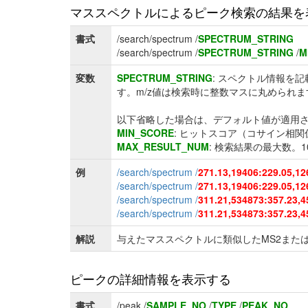
マススペクトルによるピーク検索の結果を
書式
/search/spectrum /
SPECTRUM_STRING
/search/spectrum /
SPECTRUM_STRING
/
M
変数
SPECTRUM_STRING
: スペクトル情報を
す。m/z値は検索時に整数マスに丸められま
以下省略した場合は、デフォルト値が適用
MIN_SCORE
: ヒットスコア（コサイン相関
MAX_RESULT_NUM
: 検索結果の最大数。
例
/search/spectrum /
271.13,19406:229.05,12
/search/spectrum /
271.13,19406:229.05,12
/search/spectrum /
311.21,534873:357.23,4
/search/spectrum /
311.21,534873:357.23,4
解説
与えたマススペクトルに類似したMS2また
ピークの詳細情報を表示する
書式
/peak /
SAMPLE_NO
/
TYPE
/
PEAK_NO