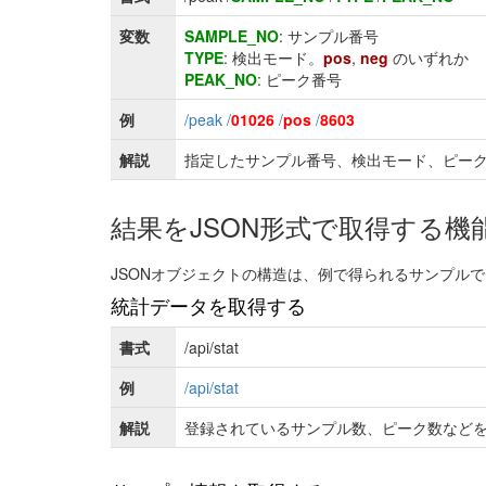
変数
SAMPLE_NO
: サンプル番号
TYPE
: 検出モード。
pos
,
neg
のいずれか
PEAK_NO
: ピーク番号
例
/peak /
01026
/
pos
/
8603
解説
指定したサンプル番号、検出モード、ピー
結果をJSON形式で取得する機
JSONオブジェクトの構造は、例で得られるサンプル
統計データを取得する
書式
/api/stat
例
/api/stat
解説
登録されているサンプル数、ピーク数などをJSO