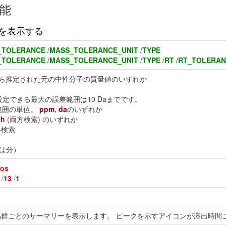
能
を表示する
_TOLERANCE
/
MASS_TOLERANCE_UNIT
/
TYPE
_TOLERANCE
/
MASS_TOLERANCE_UNIT
/
TYPE
/
RT
/
RT_TOLERAN
から推定された元の中性分子の質量値のいずれか
設定できる最大の誤差範囲は10 Daまでです。
差範囲の単位。
ppm
,
da
のいずれか
th
(両方検索) のいずれか
い検索
位は分）
os
/
13
/
1
群ごとのサーマリーを表示します。 ピークを示すアイコンが溶出時間