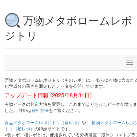
万物メタボロームレポ
ジトリ
Tog
nav
万物メタボロームレポジトリ（ものレポ）は、 あらゆる物に含まれ
化学成分の重さを測定したデータを公開しています。
アップデート情報 (2025年8月31日)
有効ピークの判定方法を変更し、これまでよりも少しピークが増え
した。 詳細は
解析方法
をご覧ください。
食品メタボロームレポジトリ（食レポ）
や、
植物メタボロームレポ
トリ（植レポ）
の姉妹サイトです。
※食レポ、植レポとは、使用されている分析装置（液体クロマトグラ