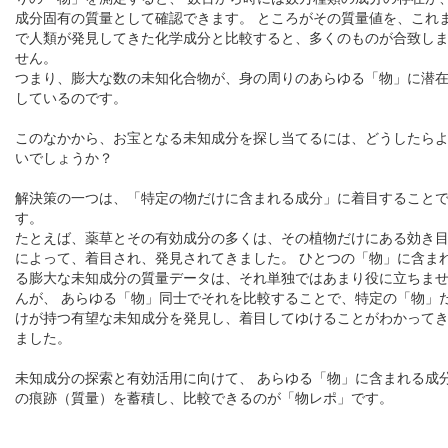
成分固有の質量として確認できます。 ところがその質量値を、これ
で人類が発見してきた化学成分と比較すると、多くのものが合致し
せん。
つまり、膨大な数の未知化合物が、身の周りのあらゆる「物」に潜
しているのです。
このなかから、お宝となる未知成分を探し当てるには、どうしたら
いでしょうか？
解決策の一つは、「特定の物だけに含まれる成分」に着目すること
す。
たとえば、薬草とその有効成分の多くは、その植物だけにある効き
によって、着目され、発見されてきました。 ひとつの「物」に含ま
る膨大な未知成分の質量データは、それ単独ではあまり役に立ちま
んが、 あらゆる「物」同士でそれを比較することで、特定の「物」
けが持つ有望な未知成分を発見し、着目してゆけることがわかって
ました。
未知成分の探索と有効活用に向けて、 あらゆる「物」に含まれる成
の痕跡（質量）を蓄積し、比較できるのが「物レポ」です。