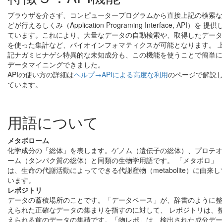
ブラウザを介さず、コンピュータープログラムから直接上記の検索
どが行えるしくみ（Application Programing Interface, API）を 提供
ています。これにより、大量なデータの自動検索や、取得したデー
を使った集計など、バイオインフォマティクスが可能となります。 
記ナガミヒナゲシ特異的な未知成分も、この機能を使うことで簡単
データマイニングできました。
APIの使い方の詳細は
ヘルプ→APIによる高度な利用
のページで解説
ています。
用語について
メタボローム
化学成分の「総体」を表します。ゲノム（遺伝子の総体）、プロテ
ーム（タンパク質の総体）と同類の生物学用語です。 「メタボロ」
は、生命の代謝活動によってできる代謝産物（metabolite）に由来し
います。
レポジトリ
データの蓄積場所のことです。「データベース」が、辞書のように
えられた正確なデータの集まりを指すのに対して、 レポジトリは、
えられる前のデータの集積です。「物レポ」は、検出された成分デ