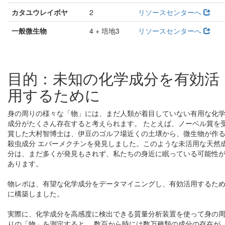
カタユウレイボヤ
2
リソースセンターへ
一般微生物
4 + 培地3
リソースセンターへ
目的：未知の化学成分を有効活
用するために
身の周りの様々な「物」には、まだ人類が着目していない有用な化
成分がたくさん存在すると考えられます。 たとえば、ノーベル賞を
賞した大村智博士は、伊豆のゴルフ場近くの土壌から、微生物が作
殺虫成分 エバーメクチンを発見しました。このような未活用な天然
分は、まだ多くが発見もされず、私たちの身近に眠っている可能性
あります。
物レポは、有望な化学成分をデータマイニングし、有効活用するた
に構築しました。
実際に、化学成分を高感度に検出できる質量分析装置を使って身の
りの「物」を測定すると、 数百から時には数万種類の成分の存在が