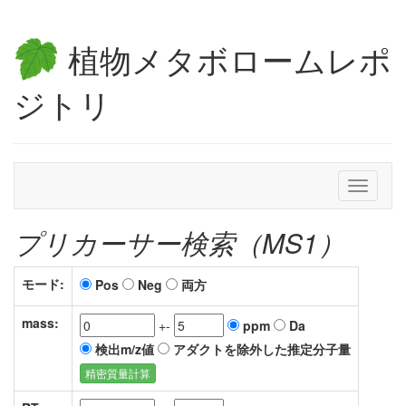
植物メタボロームレポ
ジトリ
Toggle
navigati
プリカーサー検索（MS1）
モード:
Pos
Neg
両方
mass:
+-
ppm
Da
検出m/z値
アダクトを除外した推定分子量
精密質量計算