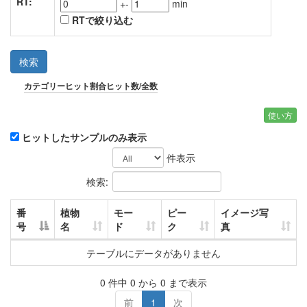
RT:
+-
min
RTで絞り込む
検索
カテゴリー
ヒット割合
ヒット数/全数
使い方
ヒットしたサンプルのみ表示
件表示
検索:
番
植物
モー
ピー
イメージ写
号
名
ド
ク
真
テーブルにデータがありません
0 件中 0 から 0 まで表示
前
1
次