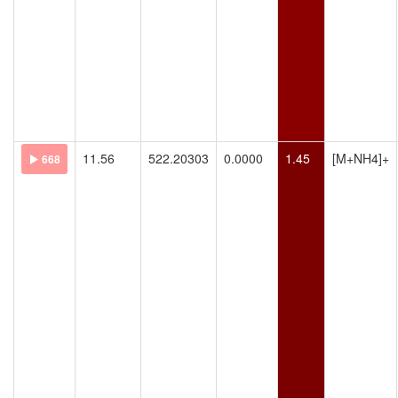
11.56
522.20303
0.0000
1.45
[M+NH4]+
668