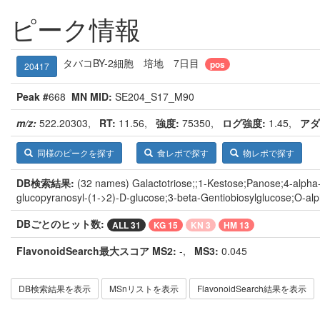
ピーク情報
タバコBY-2細胞 培地 7日目
pos
20417
Peak #
668
MN MID:
SE204_S17_M90
m/z:
522.20303,
RT:
11.56,
強度:
75350,
ログ強度:
1.45,
アダ
同様のピークを探す
食レポで探す
物レポで探す
DB検索結果:
(32 names) Galactotriose;;1-Kestose;Panose;4-alpha-
glucopyranosyl-(1->2)-D-glucose;3-beta-Gentiobiosylglucose;O-al
DBごとのヒット数:
ALL 31
KG 15
KN 3
HM 13
FlavonoidSearch最大スコア MS2:
-
,
MS3:
0.045
DB検索結果を表示
MSnリストを表示
FlavonoidSearch結果を表示