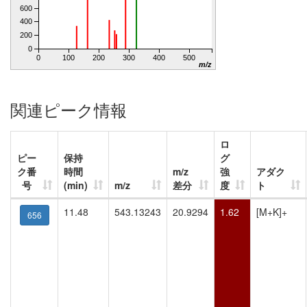
600
400
200
0
0
100
200
300
400
500
m/z
関連ピーク情報
ロ
ピー
保持
グ
ク番
時間
m/z
強
アダク
号
(min)
m/z
差分
度
ト
11.48
543.13243
20.9294
1.62
[M+K]+
656