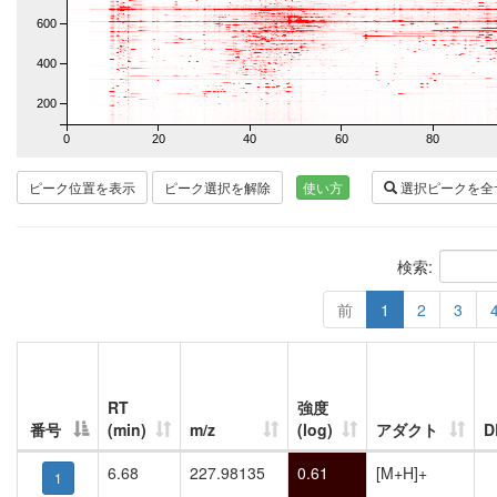
600
400
200
0
20
40
60
80
ピーク位置を表示
ピーク選択を解除
使い方
選択ピークを全
検索:
前
1
2
3
RT
強度
番号
(min)
m/z
(log)
アダクト
6.68
227.98135
0.61
[M+H]+
1