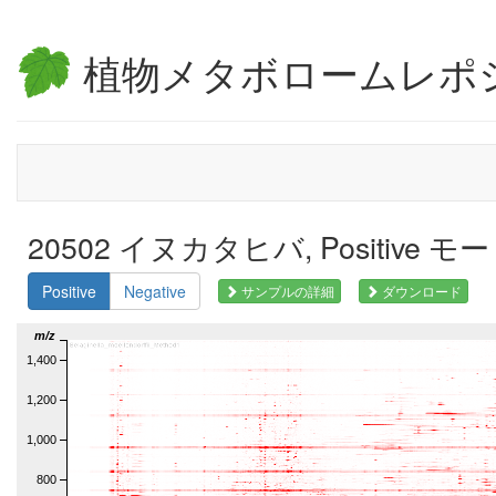
植物メタボロームレポ
20502 イヌカタヒバ, Positive モ
Positive
Negative
サンプルの詳細
ダウンロード
m/z
1,400
1,200
1,000
800