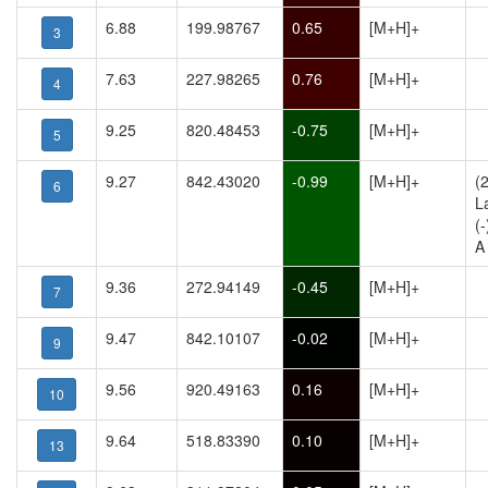
6.88
199.98767
0.65
[M+H]+
3
7.63
227.98265
0.76
[M+H]+
4
9.25
820.48453
-0.75
[M+H]+
5
9.27
842.43020
-0.99
[M+H]+
(
6
L
(
A
9.36
272.94149
-0.45
[M+H]+
7
9.47
842.10107
-0.02
[M+H]+
9
9.56
920.49163
0.16
[M+H]+
10
9.64
518.83390
0.10
[M+H]+
13