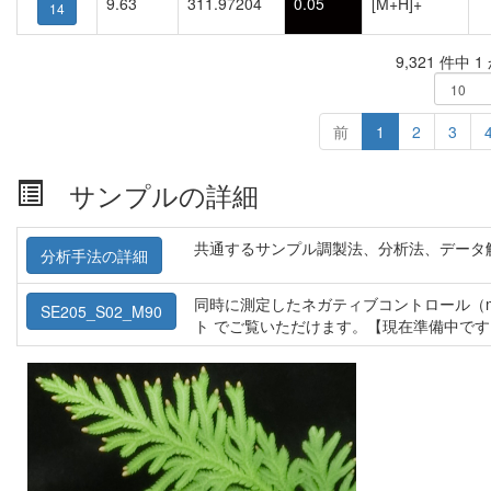
9.63
311.97204
0.05
[M+H]+
14
9,321 件中 
前
1
2
3
サンプルの詳細
共通するサンプル調製法、分析法、データ
分析手法の詳細
同時に測定したネガティブコントロール（m
SE205_S02_M90
ト でご覧いただけます。【現在準備中です