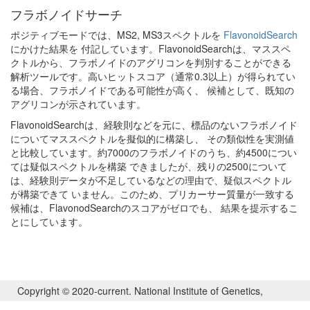
フラボノイドサーチ
ポジティブモードでは、MS2, MS3スペクトルを
FlavonoidSearch
にかけた結果を 付記しています。FlavonoidSearchは、マススペ
クトルから、フラボノイドのアグリコンを判別することができる
解析ツールです。高いヒットスコア（通常0.3以上）が得られてい
る場合、フラボノイドである可能性が高く、 候補として、既知の
アグリコンが示されています。
FlavonoidSearchは、経験則などを元に、標品のないフラボノイド
についてマススペクトルを擬似的に構築し、 その類似性を実測値
と比較しています。約7000のフラボノイドのうち、約4500につい
ては疑似スペクトルを構築 できましたが、残りの2500について
は、経験則データが不足しているなどの理由で、疑似スペクトル
が構築できて いません。このため、プリカーサー質量が一致する
候補は、FlavonodSearchのスコアがゼロでも、 結果を提示するこ
とにしています。
Copyright © 2020-current. National Institute of Genetics,
Kazusa DNA Research Institute, and Sakura Scientific Co. Ltd.,