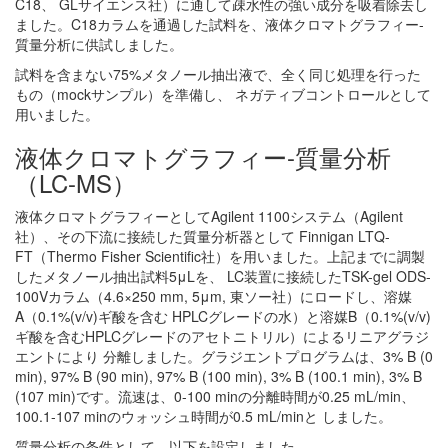
C18、 GLサイエンス社）に通して疎水性の強い成分を吸着除去し
ました。C18カラムを通過した試料を、液体クロマトグラフィー-
質量分析に供試しました。
試料を含まない75%メタノール抽出液で、全く同じ処理を行った
もの（mockサンプル）を準備し、 ネガティブコントロールとして
用いました。
液体クロマトグラフィー-質量分析
（LC-MS）
液体クロマトグラフィーとしてAgilent 1100システム（Agilent
社）、その下流に接続した質量分析器として Finnigan LTQ-
FT（Thermo Fisher Scientific社）を用いました。上記までに調製
したメタノール抽出試料5μLを、 LC装置に接続したTSK-gel ODS-
100Vカラム（4.6×250 mm, 5μm, 東ソー社）にロードし、溶媒
A（0.1%(v/v)ギ酸を含む HPLCグレードの水）と溶媒B（0.1%(v/v)
ギ酸を含むHPLCグレードのアセトニトリル）によるリニアグラジ
エントにより 分離しました。グラジエントプログラムは、3% B (0
min), 97% B (90 min), 97% B (100 min), 3% B (100.1 min), 3% B
(107 min)です。流速は、0-100 minの分離時間が0.25 mL/min、
100.1-107 minのウォッシュ時間が0.5 mL/minと しました。
質量分析の条件として、以下を設定しました。