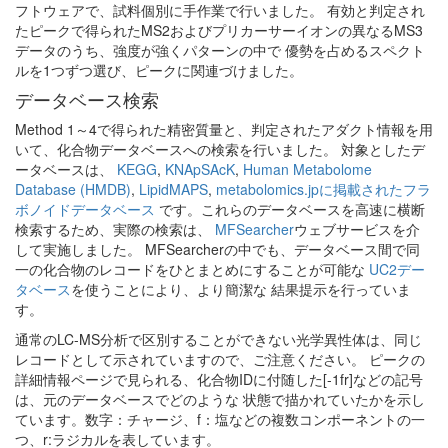
フトウェアで、試料個別に手作業で行いました。 有効と判定され
たピークで得られたMS2およびプリカーサーイオンの異なるMS3
データのうち、強度が強くパターンの中で 優勢を占めるスペクト
ルを1つずつ選び、ピークに関連づけました。
データベース検索
Method 1～4で得られた精密質量と、判定されたアダクト情報を用
いて、化合物データベースへの検索を行いました。 対象としたデ
ータベースは、
KEGG
,
KNApSAcK
,
Human Metabolome
Database (HMDB)
,
LipidMAPS
,
metabolomics.jpに掲載されたフラ
ボノイドデータベース
です。これらのデータベースを高速に横断
検索するため、実際の検索は、
MFSearcher
ウェブサービスを介
して実施しました。 MFSearcherの中でも、データベース間で同
一の化合物のレコードをひとまとめにすることが可能な
UC2デー
タベース
を使うことにより、より簡潔な 結果提示を行っていま
す。
通常のLC-MS分析で区別することができない光学異性体は、同じ
レコードとして示されていますので、ご注意ください。 ピークの
詳細情報ページで見られる、化合物IDに付随した[-1fr]などの記号
は、元のデータベースでどのような 状態で描かれていたかを示し
ています。数字：チャージ、f：塩などの複数コンポーネントの一
つ、r:ラジカルを表しています。