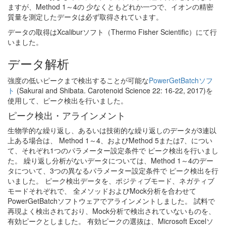
ますが、Method 1～4の 少なくともどれか一つで、イオンの精密
質量を測定したデータは必ず取得されています。
データの取得はXcaliburソフト（Thermo Fisher Scientific）にて行
いました。
データ解析
強度の低いピークまで検出することが可能な
PowerGetBatchソフ
ト
(Sakurai and Shibata. Carotenoid Science 22: 16-22, 2017)を
使用して、ピーク検出を行いました。
ピーク検出・アラインメント
生物学的な繰り返し、あるいは技術的な繰り返しのデータが3連以
上ある場合は、 Method 1～4、およびMethod 5または7、につい
て、それぞれ1つのパラメーター設定条件で ピーク検出を行いまし
た。 繰り返し分析がないデータについては、Method 1～4のデー
タについて、3つの異なるパラメーター設定条件で ピーク検出を行
いました。 ピーク検出データを、ポジティブモード、ネガティブ
モードそれぞれで、 全メソッドおよびMock分析を合わせて
PowerGetBatchソフトウェアでアラインメントしました。 試料で
再現よく検出されており、Mock分析で検出されていないものを、
有効ピークとしました。 有効ピークの選抜は、Microsoft Excelソ