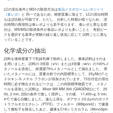
LCの溶出条件とMS1の取得方法は
食品メタボロームレポジトリ
（食レポ）
と 同一であるため、精密質量に加えて、LCの溶出時間
もほぼ比較が可能です。ただし、分析した時期が様々なため、 溶
出時間の再現性は食レポよりも若干劣ります。 食レポと異なる部
分は、MS/MSの取得条件が食品レポよりも多いことと、有効ピー
クを選択する基準が実験の繰り返し状況に応じて 試料ごとに異な
っていることです。
化学成分の抽出
試料を液体窒素下で乳鉢乳棒で粉砕しました。液体試料はそのま
ま用いました。試料の 3倍容（v/v）または3倍量（w/v）の100%メ
タノールを添加し、終濃度75%メタノールとして抽出ました。 用
いたメタノールには、質量分析での内部標準として、25μMの7-ヒ
ドロキシ-5-メチル フラボンが添加されています。73分付近の溶出
時間に必ず検出されるピークは、この内部標準物質です。 メタノ
ールを添加した試料は、Mixer Mill MM 300 (QIAGEN社)にて、25
Hz, 2 min, 2回の条件で激しく撹拌し、その後、 17,400×g, 5 min,
4℃で遠心分離しました。遠心上清を、ポアサイズ0.2μmのポリテ
トラフルオロエチレン（PTFE） フィルター（Millipore社）で濾過
して微粒子を除去したあと、濾液をC18シリカカラム（MonoSpin