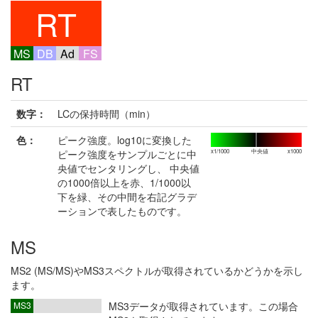
RT
MS
DB
Ad
FS
RT
数字：
LCの保持時間（min）
色：
ピーク強度。log10に変換した
ピーク強度をサンプルごとに中
x1/1000
中央値
x1000
央値でセンタリングし、 中央値
の1000倍以上を赤、1/1000以
下を緑、その中間を右記グラデ
ーションで表したものです。
MS
MS2 (MS/MS)やMS3スペクトルが取得されているかどうかを示し
ます。
MS3
MS3データが取得されています。この場合