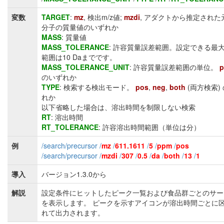
変数
TARGET
:
mz
, 検出m/z値;
mzdi
, アダクトから推定された
分子の質量値のいずれか
MASS
: 質量値
MASS_TOLERANCE
: 許容質量誤差範囲。設定できる最
範囲は10 Daまでです。
MASS_TOLERANCE_UNIT
: 許容質量誤差範囲の単位。
のいずれか
TYPE
: 検索する検出モード。
pos
,
neg
,
both
(両方検索)
れか
以下省略した場合は、溶出時間を制限しない検索
RT
: 溶出時間
RT_TOLERANCE
: 許容溶出時間範囲（単位は分）
例
/search/precursor /
mz
/
611.1611
/
5
/
ppm
/
pos
/search/precursor /
mzdi
/
307
/
0.5
/
da
/
both
/
13
/
1
導入
バージョン1.3.0から
解説
設定条件にヒットしたピーク一覧および食品群ごとのサー
を表示します。 ピークを示すアイコンが溶出時間ごとに
れて出力されます。