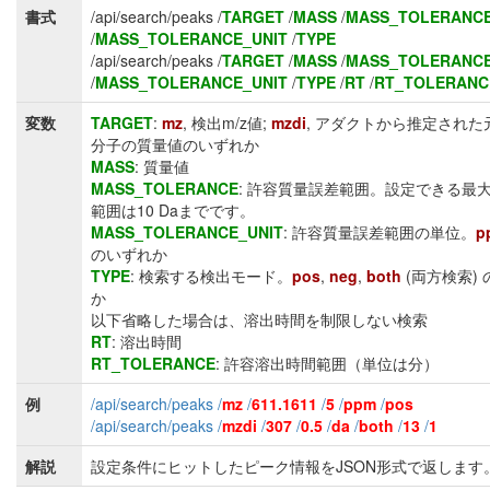
書式
/api/search/peaks /
TARGET
/
MASS
/
MASS_TOLERANC
/
MASS_TOLERANCE_UNIT
/
TYPE
/api/search/peaks /
TARGET
/
MASS
/
MASS_TOLERANC
/
MASS_TOLERANCE_UNIT
/
TYPE
/
RT
/
RT_TOLERANC
変数
TARGET
:
mz
, 検出m/z値;
mzdi
, アダクトから推定された
分子の質量値のいずれか
MASS
: 質量値
MASS_TOLERANCE
: 許容質量誤差範囲。設定できる最
範囲は10 Daまでです。
MASS_TOLERANCE_UNIT
: 許容質量誤差範囲の単位。
p
のいずれか
TYPE
: 検索する検出モード。
pos
,
neg
,
both
(両方検索)
か
以下省略した場合は、溶出時間を制限しない検索
RT
: 溶出時間
RT_TOLERANCE
: 許容溶出時間範囲（単位は分）
例
/api/search/peaks /
mz
/
611.1611
/
5
/
ppm
/
pos
/api/search/peaks /
mzdi
/
307
/
0.5
/
da
/
both
/
13
/
1
解説
設定条件にヒットしたピーク情報をJSON形式で返します