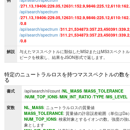
例
/api/search/spectrum
/
271.13,19406:229.05,12631:152.9,9846:225.12,6110:162
/api/search/spectrum
/
271.13,19406:229.05,12631:152.9,9846:225.12,6110:162
/
0.8
/api/search/spectrum /
311.21,534873:357.23,450391:339.2
/api/search/spectrum /
311.21,534873:357.23,450391:339.2
/
0.8
解説
与えたマススペクトルに類似したMS2またはMS3スペクト
ピークを検索し、結果をJSON形式で返します。
特定のニュートラルロスを持つマススペクトルの数を
る
書式
/api/search/nl/count /
NL_MASS
/
MASS_TOLERANCE
/
NUM_TOP_IONS
/
MIN_INT_RATIO
/
TYPE
/
MS_LEVEL
変数
NL_MASS
: ニュートラルロスの質量値
MASS_TOLERANCE
: 質量値の許容誤差範囲（単位はDa
NUM_TOP_IONS
: 検索対象とするイオンの数。強度の強
象とします