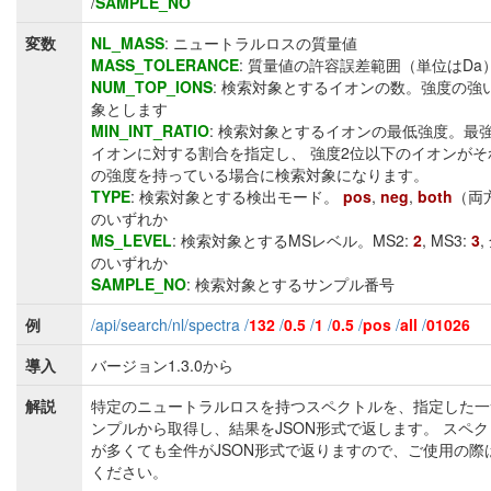
/
SAMPLE_NO
変数
NL_MASS
: ニュートラルロスの質量値
MASS_TOLERANCE
: 質量値の許容誤差範囲（単位はDa
NUM_TOP_IONS
: 検索対象とするイオンの数。強度の強
象とします
MIN_INT_RATIO
: 検索対象とするイオンの最低強度。最
イオンに対する割合を指定し、 強度2位以下のイオンがそ
の強度を持っている場合に検索対象になります。
TYPE
: 検索対象とする検出モード。
pos
,
neg
,
both
（両
のいずれか
MS_LEVEL
: 検索対象とするMSレベル。MS2:
2
, MS3:
3
,
のいずれか
SAMPLE_NO
: 検索対象とするサンプル番号
例
/api/search/nl/spectra /
132
/
0.5
/
1
/
0.5
/
pos
/
all
/
01026
導入
バージョン1.3.0から
解説
特定のニュートラルロスを持つスペクトルを、指定した一
ンプルから取得し、結果をJSON形式で返します。 スペ
が多くても全件がJSON形式で返りますので、ご使用の際
ください。