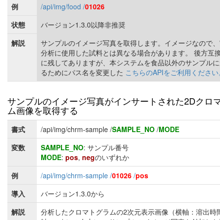
例
/api/img/food /
01026
状態
バージョン1.3.0以降非推奨
解説
サンプルのイメージ写真を取得します。イメージなので、
分析に使用した試料とは異なる場合があります。 後方互
に残してありますが、本システムを食品以外のサンプルに
るためにパス名を変更した
こちらのAPIをご利用ください
サンプルのイメージ写真がインサートされた2Dクロ
ム画像を取得する
書式
/api/img/chrm-sample /
SAMPLE_NO
/
MODE
変数
SAMPLE_NO
: サンプル番号
MODE
:
pos
,
neg
のいずれか
例
/api/img/chrm-sample /
01026
/
pos
導入
バージョン1.3.0から
解説
分析したクロマトグラムの2次元表示画像（横軸：溶出時