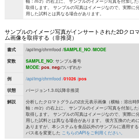
軸：
m/z
）の右上に、 サンプルのイメージ写真を付加した
取得します。 サンプルの写真はイメージなので、実際に
用した試料とは異なる場合があります。
サンプルのイメージ写真がインサートされた2Dクロ
ム画像を取得する（非推奨）
書式
/api/img/chrmfood /
SAMPLE_NO
/
MODE
変数
SAMPLE_NO
: サンプル番号
MODE
:
pos
,
neg
のいずれか
例
/api/img/chrmfood /
01026
/
pos
状態
バージョン1.3.0以降非推奨
解説
分析したクロマトグラムの2次元表示画像（横軸：溶出時
軸：
m/z
）の右上に、 サンプルのイメージ写真を付加した
取得します。 サンプルの写真はイメージなので、実際に
用した試料とは異なる場合があります。 後方互換のため
ありますが、本システムを食品以外のサンプルに適用する
パス名を変更した
こちらのAPIをご利用ください。