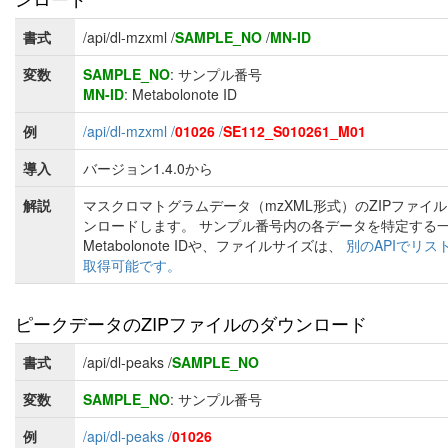
書式
/api/dl-mzxml /
SAMPLE_NO
/
MN-ID
変数
SAMPLE_NO
: サンプル番号
MN-ID
: Metabolonote ID
例
/api/dl-mzxml /
01026
/
SE112_S010261_M01
導入
バージョン1.4.0から
解説
マスクロマトグラムデータ（mzXML形式）のZIPファイ
ンロードします。 サンプル番号内の各データを特定する
Metabolonote IDや、ファイルサイズは、
別のAPIでリス
取得可能です。
ピークデータのZIPファイルのダウンロード
書式
/api/dl-peaks /
SAMPLE_NO
変数
SAMPLE_NO
: サンプル番号
例
/api/dl-peaks /
01026