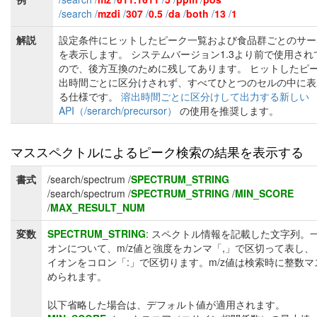
/search /
mzdi
/
307
/
0.5
/
da
/
both
/
13
/
1
解説
設定条件にヒットしたピーク一覧および食品群ごとのサー
を表示します。 システムバージョン1.3より前で使用され
ので、後方互換のために残してあります。 ヒットしたピ
出時間ごとに区分けされず、すべてひとつのセルの中に表
る仕様です。
溶出時間ごとに区分けして出力する新しい
API（/serarch/precursor）
の使用を推奨します。
マススペクトルによるピーク検索の結果を表示する
書式
/search/spectrum /
SPECTRUM_STRING
/search/spectrum /
SPECTRUM_STRING
/
MIN_SCORE
/
MAX_RESULT_NUM
変数
SPECTRUM_STRING
: スペクトル情報を記載した文字列。
オンについて、m/z値と強度をカンマ「,」で区切って表し、
イオンをコロン「:」で区切ります。m/z値は検索時に整数マ
められます。
以下省略した場合は、デフォルト値が適用されます。