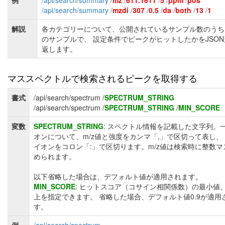
例
/api/search/summary /
mz
/
611.1611
/
5
/
ppm
/
pos
/api/search/summary /
mzdi
/
307
/
0.5
/
da
/
both
/
13
/
1
解説
各カテゴリーについて、公開されているサンプル数のうち
のサンプルで、 設定条件でピークがヒットしたかをJSO
返します。
マススペクトルで検索されるピークを取得する
書式
/api/search/spectrum /
SPECTRUM_STRING
/api/search/spectrum /
SPECTRUM_STRING
/
MIN_SCORE
変数
SPECTRUM_STRING
: スペクトル情報を記載した文字列。
オンについて、m/z値と強度をカンマ「,」で区切って表し、
イオンをコロン「:」で区切ります。m/z値は検索時に整数マ
められます。
以下省略した場合は、デフォルト値が適用されます。
MIN_SCORE
: ヒットスコア（コサイン相関係数）の最小値
上を指定できます。 省略した場合、デフォルト値0.9が適用
す。