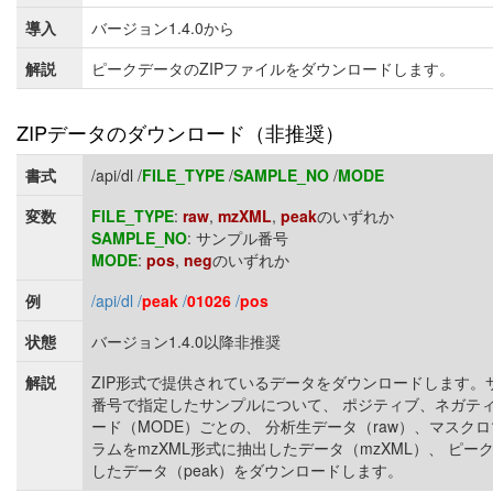
導入
バージョン1.4.0から
解説
ピークデータのZIPファイルをダウンロードします。
ZIPデータのダウンロード（非推奨）
書式
/api/dl /
FILE_TYPE
/
SAMPLE_NO
/
MODE
変数
FILE_TYPE
:
raw
,
mzXML
,
peak
のいずれか
SAMPLE_NO
: サンプル番号
MODE
:
pos
,
neg
のいずれか
例
/api/dl /
peak
/
01026
/
pos
状態
バージョン1.4.0以降非推奨
解説
ZIP形式で提供されているデータをダウンロードします。
番号で指定したサンプルについて、 ポジティブ、ネガテ
ード（MODE）ごとの、 分析生データ（raw）、マスク
ラムをmzXML形式に抽出したデータ（mzXML）、 ピー
したデータ（peak）をダウンロードします。