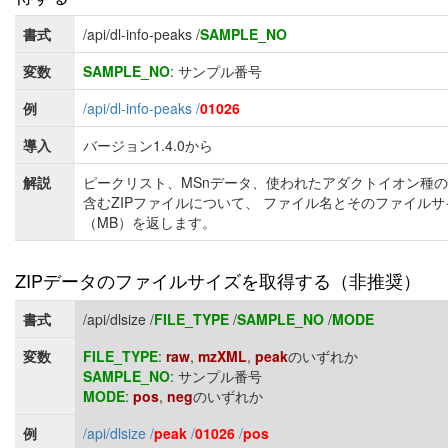
書式
/api/dl-info-peaks /
SAMPLE_NO
変数
SAMPLE_NO
: サンプル番号
例
/api/dl-info-peaks /
01026
導入
バージョン1.4.0から
解説
ピークリスト、MSnデータ、使われたアダクトイオン種
含むZIPファイルについて、 ファイル名とそのファイルサ
（MB）を返します。
ZIPデータのファイルサイズを取得する（非推奨）
書式
/api/dlsize /
FILE_TYPE
/
SAMPLE_NO
/
MODE
変数
FILE_TYPE
:
raw
,
mzXML
,
peak
のいずれか
SAMPLE_NO
: サンプル番号
MODE
:
pos
,
neg
のいずれか
例
/api/dlsize /
peak
/
01026
/
pos