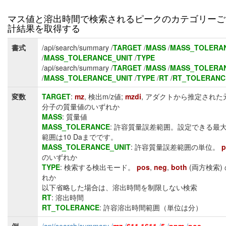
マス値と溶出時間で検索されるピークのカテゴリーご
計結果を取得する
書式
/api/search/summary /
TARGET
/
MASS
/
MASS_TOLERA
/
MASS_TOLERANCE_UNIT
/
TYPE
/api/search/summary /
TARGET
/
MASS
/
MASS_TOLERA
/
MASS_TOLERANCE_UNIT
/
TYPE
/
RT
/
RT_TOLERANC
変数
TARGET
:
mz
, 検出m/z値;
mzdi
, アダクトから推定された
分子の質量値のいずれか
MASS
: 質量値
MASS_TOLERANCE
: 許容質量誤差範囲。設定できる最
範囲は10 Daまでです。
MASS_TOLERANCE_UNIT
: 許容質量誤差範囲の単位。
のいずれか
TYPE
: 検索する検出モード。
pos
,
neg
,
both
(両方検索)
れか
以下省略した場合は、溶出時間を制限しない検索
RT
: 溶出時間
RT_TOLERANCE
: 許容溶出時間範囲（単位は分）