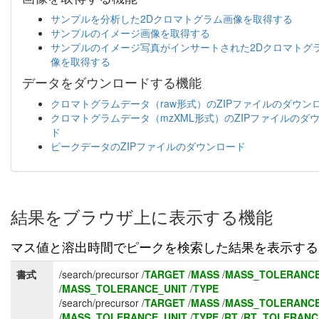
サンプルを分析した2Dクロマトグラム画像を取得する
サンプルのイメージ画像を取得する
サンプルのイメージ写真がインサートされた2Dクロマトグ
像を取得する
データをダウンロードする機能
クロマトグラムデータ（raw形式）のZIPファイルのダウン
クロマトグラムデータ（mzXML形式）のZIPファイルのダ
ド
ピークデータのZIPファイルのダウンロード
結果をブラウザ上に表示する機能
マス値と溶出時間でピークを検索した結果を表示する
書式
/search/precursor /
TARGET
/
MASS
/
MASS_TOLERANC
/
MASS_TOLERANCE_UNIT
/
TYPE
/search/precursor /
TARGET
/
MASS
/
MASS_TOLERANC
/
MASS_TOLERANCE_UNIT
/
TYPE
/
RT
/
RT_TOLERANC