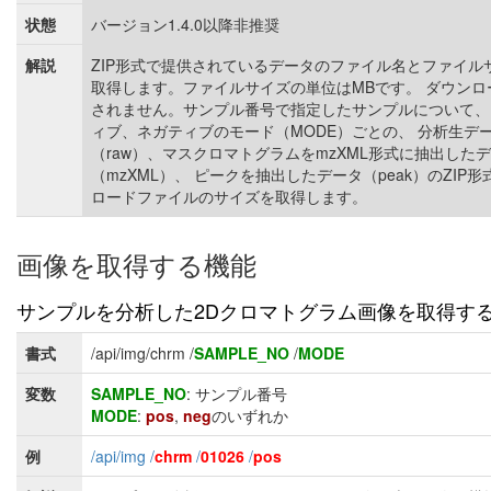
状態
バージョン1.4.0以降非推奨
解説
ZIP形式で提供されているデータのファイル名とファイル
取得します。ファイルサイズの単位はMBです。 ダウンロ
されません。サンプル番号で指定したサンプルについて、
ィブ、ネガティブのモード（MODE）ごとの、 分析生デ
（raw）、マスクロマトグラムをmzXML形式に抽出した
（mzXML）、 ピークを抽出したデータ（peak）のZIP
ロードファイルのサイズを取得します。
画像を取得する機能
サンプルを分析した2Dクロマトグラム画像を取得す
書式
/api/img/chrm /
SAMPLE_NO
/
MODE
変数
SAMPLE_NO
: サンプル番号
MODE
:
pos
,
neg
のいずれか
例
/api/img /
chrm
/
01026
/
pos