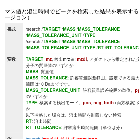
マス値と溶出時間でピークを検索した結果を表示する
ージョン）
書式
/search /
TARGET
/
MASS
/
MASS_TOLERANCE
/
MASS_TOLERANCE_UNIT
/
TYPE
/search /
TARGET
/
MASS
/
MASS_TOLERANCE
/
MASS_TOLERANCE_UNIT
/
TYPE
/
RT
/
RT_TOLERANC
変数
TARGET
:
mz
, 検出m/z値;
mzdi
, アダクトから推定された
分子の質量値のいずれか
MASS
: 質量値
MASS_TOLERANCE
: 許容質量誤差範囲。設定できる最
範囲は10 Daまでです。
MASS_TOLERANCE_UNIT
: 許容質量誤差範囲の単位。
p
のいずれか
TYPE
: 検索する検出モード。
pos
,
neg
,
both
(両方検索)
か
以下省略した場合は、溶出時間を制限しない検索
RT
: 溶出時間
RT_TOLERANCE
: 許容溶出時間範囲（単位は分）
例
/search /
mz
/
611.1611
/
5
/
ppm
/
pos