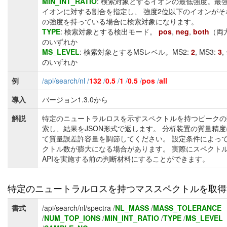
MIN_INT_RATIO
: 検索対象とするイオンの最低強度。最
イオンに対する割合を指定し、 強度2位以下のイオンがそ
の強度を持っている場合に検索対象になります。
TYPE
: 検索対象とする検出モード。
pos
,
neg
,
both
（両
のいずれか
MS_LEVEL
: 検索対象とするMSレベル。MS2:
2
, MS3:
3
,
のいずれか
例
/api/search/nl /
132
/
0.5
/
1
/
0.5
/
pos
/
all
導入
バージョン1.3.0から
解説
特定のニュートラルロスを示すスペクトルを持つピークの
索し、結果をJSON形式で返します。 分析装置の質量精
て質量誤差許容量を調節してください。 設定条件によっ
クトル数が膨大になる場合があります。 実際にスペクト
APIを実施する前の判断材料にすることができます。
特定のニュートラルロスを持つマススペクトルを取得
書式
/api/search/nl/spectra /
NL_MASS
/
MASS_TOLERANCE
/
NUM_TOP_IONS
/
MIN_INT_RATIO
/
TYPE
/
MS_LEVEL