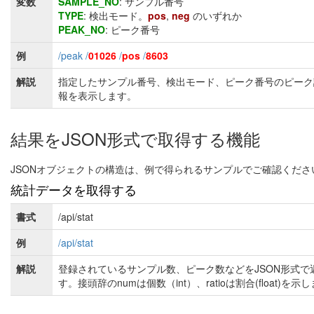
変数
SAMPLE_NO
: サンプル番号
TYPE
: 検出モード。
pos
,
neg
のいずれか
PEAK_NO
: ピーク番号
例
/peak /
01026
/
pos
/
8603
解説
指定したサンプル番号、検出モード、ピーク番号のピーク
報を表示します。
結果をJSON形式で取得する機能
JSONオブジェクトの構造は、例で得られるサンプルでご確認くださ
統計データを取得する
書式
/api/stat
例
/api/stat
解説
登録されているサンプル数、ピーク数などをJSON形式で
す。接頭辞のnumは個数（int）、ratioは割合(float)を示