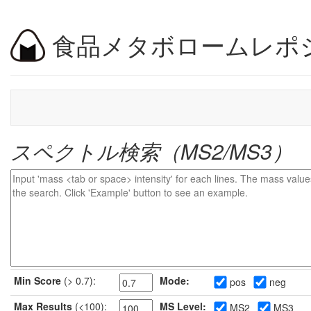
食品メタボロームレポ
スペクトル検索（MS2/MS3）
Min Score
(> 0.7):
Mode:
pos
neg
Max Results
(<100):
MS Level:
MS2
MS3