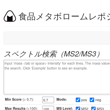
食品メタボロームレポ
スペクトル検索（MS2/MS3）
Min Score
(> 0.7):
Mode:
pos
neg
Max Results
(<100):
MS Level:
MS2
MS3