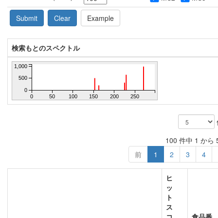
Submit
Clear
Example
検索もとのスペクトル
1,000
500
0
0
50
100
150
200
250
100 件中 1 から
前
1
2
3
4
ヒ
ッ
ト
ス
コ
食品番