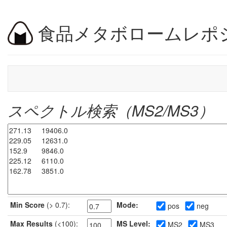
食品メタボロームレポ
スペクトル検索（MS2/MS3）
Min Score
(> 0.7):
Mode:
pos
neg
Max Results
(<100):
MS Level:
MS2
MS3