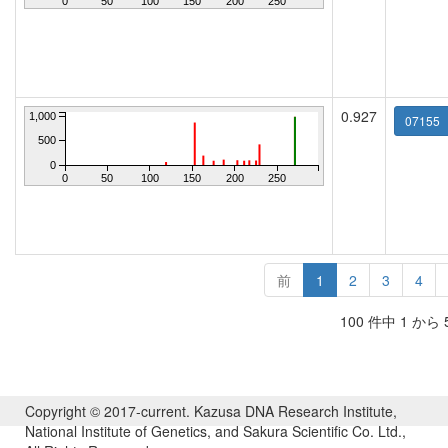
0
50
100
150
200
250
0.927
1,000
07155
500
0
0
50
100
150
200
250
前
1
2
3
4
100 件中 1 から
Copyright © 2017-current. Kazusa DNA Research Institute,
National Institute of Genetics, and Sakura Scientific Co. Ltd.,