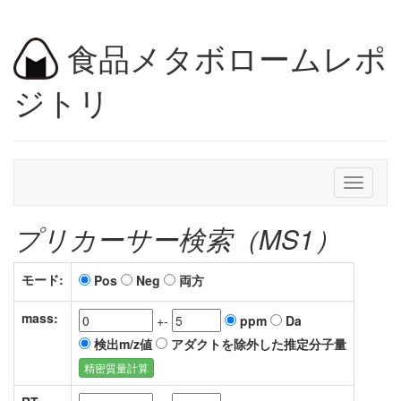
食品メタボロームレポ
ジトリ
Toggle
navigati
プリカーサー検索（MS1）
モード:
Pos
Neg
両方
mass:
+-
ppm
Da
検出m/z値
アダクトを除外した推定分子量
精密質量計算