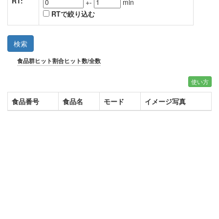
RT:
+-
min
RTで絞り込む
検索
食品群
ヒット割合
ヒット数/全数
使い方
食品番号
食品名
モード
イメージ写真