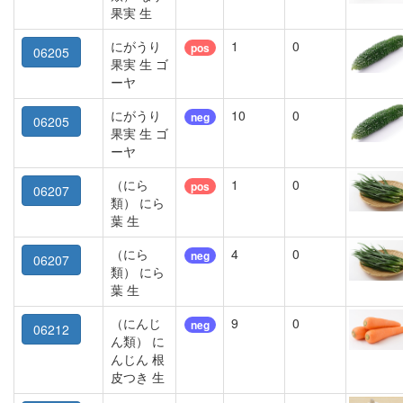
果実 生
にがうり
1
0
pos
06205
果実 生 ゴ
ーヤ
にがうり
10
0
neg
06205
果実 生 ゴ
ーヤ
（にら
1
0
pos
06207
類） にら
葉 生
（にら
4
0
neg
06207
類） にら
葉 生
（にんじ
9
0
neg
06212
ん類） に
んじん 根
皮つき 生