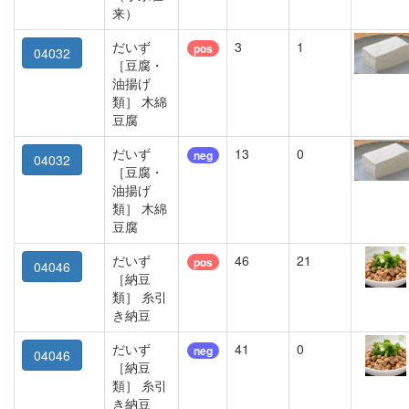
来）
だいず
3
1
pos
04032
［豆腐・
油揚げ
類］ 木綿
豆腐
だいず
13
0
neg
04032
［豆腐・
油揚げ
類］ 木綿
豆腐
だいず
46
21
pos
04046
［納豆
類］ 糸引
き納豆
だいず
41
0
neg
04046
［納豆
類］ 糸引
き納豆