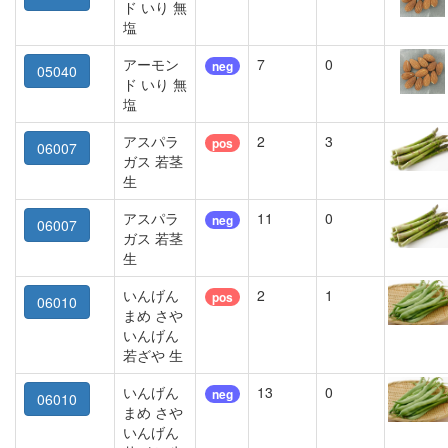
ド いり 無
塩
アーモン
7
0
neg
05040
ド いり 無
塩
アスパラ
2
3
pos
06007
ガス 若茎
生
アスパラ
11
0
neg
06007
ガス 若茎
生
いんげん
2
1
pos
06010
まめ さや
いんげん
若ざや 生
いんげん
13
0
neg
06010
まめ さや
いんげん