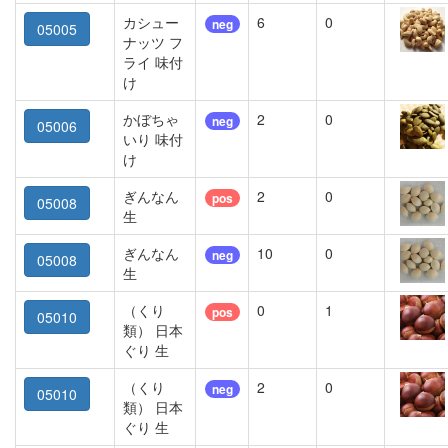
カシュー
6
0
neg
05005
ナッツ フ
ライ 味付
け
かぼちゃ
2
0
neg
05006
いり 味付
け
ぎんなん
2
0
pos
05008
生
ぎんなん
10
0
neg
05008
生
（くり
0
1
pos
05010
類） 日本
ぐり 生
（くり
2
0
neg
05010
類） 日本
ぐり 生