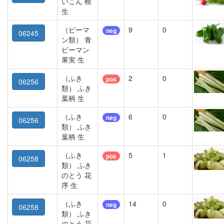
いこん 根
生
（ピーマ
9
0
neg
06245
ン類） 青
ピーマン
果実 生
（ふき
2
0
pos
06256
類） ふき
葉柄 生
（ふき
6
0
neg
06256
類） ふき
葉柄 生
（ふき
5
1
pos
06258
類） ふき
のとう 花
序 生
（ふき
14
0
neg
06258
類） ふき
のとう 花