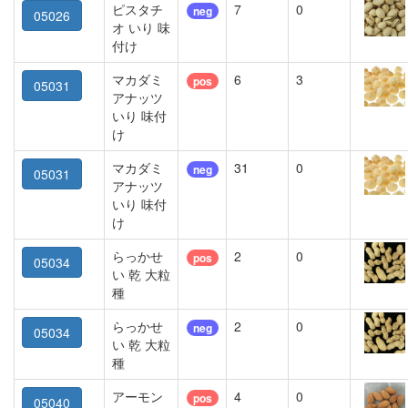
ピスタチ
7
0
neg
05026
オ いり 味
付け
マカダミ
6
3
pos
05031
アナッツ
いり 味付
け
マカダミ
31
0
neg
05031
アナッツ
いり 味付
け
らっかせ
2
0
pos
05034
い 乾 大粒
種
らっかせ
2
0
neg
05034
い 乾 大粒
種
アーモン
4
0
pos
05040