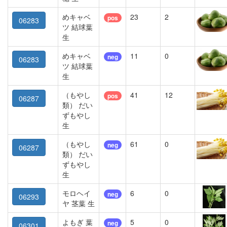
めキャベ
23
2
pos
06283
ツ 結球葉
生
めキャベ
11
0
neg
06283
ツ 結球葉
生
（もやし
41
12
pos
06287
類） だい
ずもやし
生
（もやし
61
0
neg
06287
類） だい
ずもやし
生
モロヘイ
6
0
neg
06293
ヤ 茎葉 生
よもぎ 葉
5
0
neg
06301