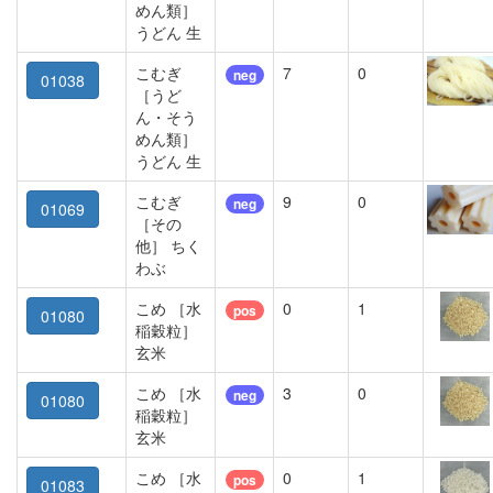
めん類］
うどん 生
こむぎ
7
0
neg
01038
［うど
ん・そう
めん類］
うどん 生
こむぎ
9
0
neg
01069
［その
他］ ちく
わぶ
こめ ［水
0
1
pos
01080
稲穀粒］
玄米
こめ ［水
3
0
neg
01080
稲穀粒］
玄米
こめ ［水
0
1
pos
01083