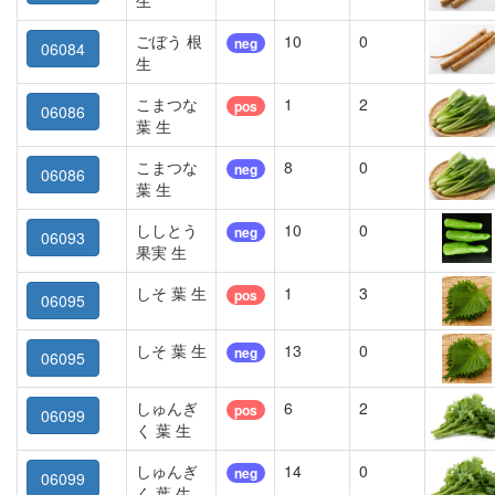
生
ごぼう 根
10
0
neg
06084
生
こまつな
1
2
pos
06086
葉 生
こまつな
8
0
neg
06086
葉 生
ししとう
10
0
neg
06093
果実 生
しそ 葉 生
1
3
pos
06095
しそ 葉 生
13
0
neg
06095
しゅんぎ
6
2
pos
06099
く 葉 生
しゅんぎ
14
0
neg
06099
く 葉 生