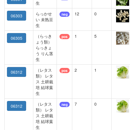
生
らっかせ
12
0
neg
06303
い 未熟豆
生
（らっき
1
5
pos
06305
ょう類）
らっきょ
う りん茎
生
（レタス
2
1
pos
06312
類） レタ
ス 土耕栽
培 結球葉
生
（レタス
7
0
neg
06312
類） レタ
ス 土耕栽
培 結球葉
生