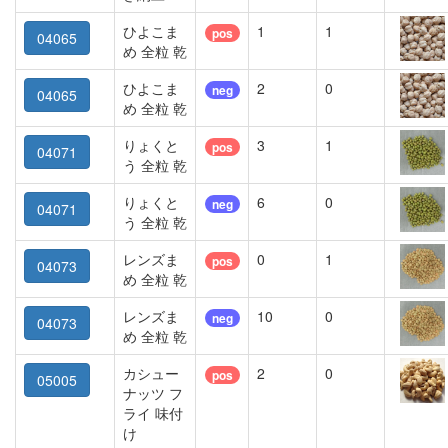
ひよこま
1
1
pos
04065
め 全粒 乾
ひよこま
2
0
neg
04065
め 全粒 乾
りょくと
3
1
pos
04071
う 全粒 乾
りょくと
6
0
neg
04071
う 全粒 乾
レンズま
0
1
pos
04073
め 全粒 乾
レンズま
10
0
neg
04073
め 全粒 乾
カシュー
2
0
pos
05005
ナッツ フ
ライ 味付
け