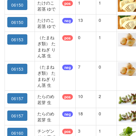
たけのこ
1
1
pos
06150
若茎 ゆで
たけのこ
13
0
neg
06150
若茎 ゆで
（たまね
0
1
pos
06153
ぎ類） た
まねぎ り
ん茎 生
（たまね
7
0
neg
06153
ぎ類） た
まねぎ り
ん茎 生
たらのめ
10
2
pos
06157
若芽 生
たらのめ
18
0
neg
06157
若芽 生
チンゲン
3
1
pos
06160