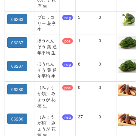
序 生
ブロッコ
5
0
neg
06263
リー 花序
生
ほうれん
1
0
pos
06267
そう 葉 通
年平均 生
ほうれん
8
0
neg
06267
そう 葉 通
年平均 生
（みょう
0
3
pos
06280
が類） み
ょうが 花
穂 生
（みょう
37
0
neg
06280
が類） み
ょうが 花
穂 生