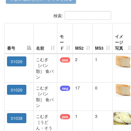
検索:
モ
イメ
ー
ージ
番号
名前
ド
MS2
MS3
写真
こむぎ
2
1
pos
01026
［パン
類］ 食パ
ン
こむぎ
17
0
neg
01026
［パン
類］ 食パ
ン
こむぎ
1
3
pos
01038
［うど
ん・そう