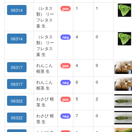
（レタス
1
1
pos
06314
類） リー
フレタス
葉 生
（レタス
4
0
neg
06314
類） リー
フレタス
葉 生
れんこん
4
0
pos
06317
根茎 生
れんこん
6
0
neg
06317
根茎 生
わさび 根
5
2
pos
06322
茎 生
わさび 根
7
0
neg
06322
茎 生