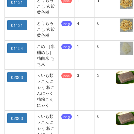
とうもろ
1
1
pos
01131
こし 玄穀
黄色種
とうもろ
4
0
neg
01131
こし 玄穀
黄色種
こめ ［水
1
0
neg
01154
稲めし］
精白米 も
ち米
＜いも類
3
3
pos
02003
＞こんに
ゃく 板こ
んにゃく
精粉こん
にゃく
＜いも類
1
0
neg
02003
＞こんに
ゃく 板こ