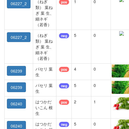
（ねぎ
1
0
pos
06227_2
類） 葉ね
ぎ 葉 生、
細ネギ
（若香）
（ねぎ
5
0
neg
06227_2
類） 葉ね
ぎ 葉 生、
細ネギ
（若香）
パセリ 葉
4
0
pos
06239
生
パセリ 葉
5
0
neg
06239
生
はつかだ
2
1
pos
06240
いこん 根
生
はつかだ
5
0
neg
06240