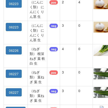
（にんに
2
4
pos
06223
く類） に
んにく り
ん茎 生
（にんに
3
0
neg
06223
く類） に
んにく り
ん茎 生
（ねぎ
4
0
neg
06226
類） 根深
ねぎ 葉 軟
白 生
（ねぎ
3
0
pos
06227
類） 葉ね
ぎ 葉 生
（ねぎ
3
0
neg
06227
類） 葉ね
ぎ 葉 生