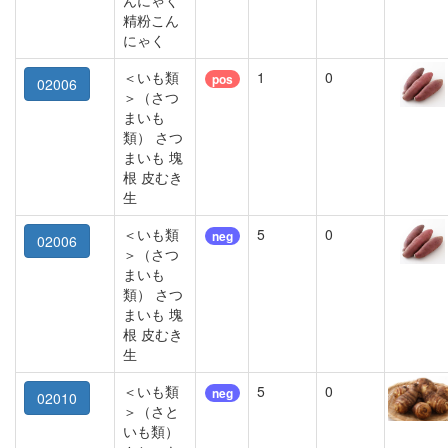
んにゃく
精粉こん
にゃく
＜いも類
1
0
pos
02006
＞（さつ
まいも
類） さつ
まいも 塊
根 皮むき
生
＜いも類
5
0
neg
02006
＞（さつ
まいも
類） さつ
まいも 塊
根 皮むき
生
＜いも類
5
0
neg
02010
＞（さと
いも類）