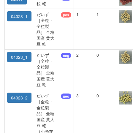
粒 乾
だいず
1
1
pos
04023_1
［全粒・
全粒製
品］ 全粒
国産 黄大
豆 乾
だいず
2
0
neg
04023_1
［全粒・
全粒製
品］ 全粒
国産 黄大
豆 乾
だいず
3
0
neg
04023_2
［全粒・
全粒製
品］ 全粒
国産 黄大
豆 乾
（小糸在