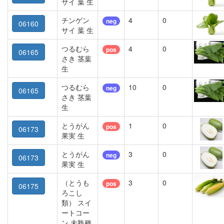
サイ 葉 生
チンゲン
4
0
neg
06160
サイ 葉 生
つるむら
4
0
pos
06165
さき 茎葉
生
つるむら
10
0
neg
06165
さき 茎葉
生
とうがん
1
0
pos
06173
果実 生
とうがん
3
0
neg
06173
果実 生
（とうも
3
0
pos
06175
ろこし
類） スイ
ートコー
ン 未熟種