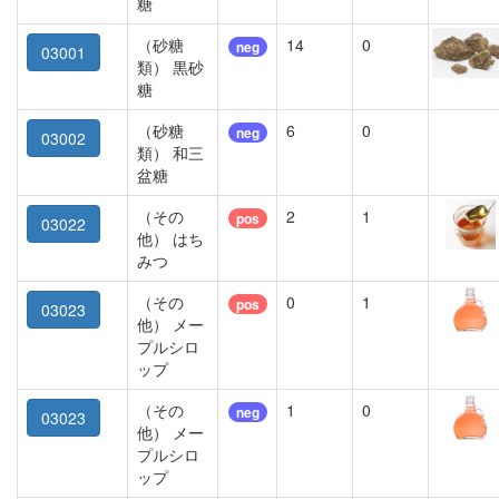
糖
（砂糖
14
0
neg
03001
類） 黒砂
糖
（砂糖
6
0
neg
03002
類） 和三
盆糖
（その
2
1
pos
03022
他） はち
みつ
（その
0
1
pos
03023
他） メー
プルシロ
ップ
（その
1
0
neg
03023
他） メー
プルシロ
ップ