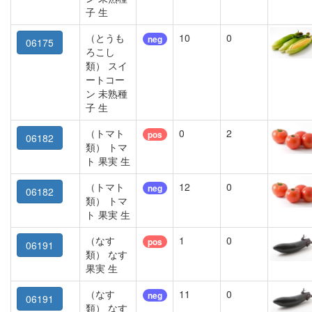
子 生
（とうも
10
0
neg
06175
ろこし
類） スイ
ートコー
ン 未熟種
子 生
（トマト
0
2
pos
06182
類） トマ
ト 果実 生
（トマト
12
0
neg
06182
類） トマ
ト 果実 生
（なす
1
0
pos
06191
類） なす
果実 生
（なす
11
0
neg
06191
類） なす