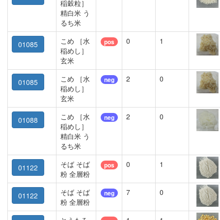
稲穀粒］
精白米 う
るち米
こめ ［水
0
1
pos
01085
稲めし］
玄米
こめ ［水
2
0
neg
01085
稲めし］
玄米
こめ ［水
2
0
neg
01088
稲めし］
精白米 う
るち米
そば そば
0
1
pos
01122
粉 全層粉
そば そば
7
0
neg
01122
粉 全層粉