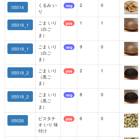
くるみ い
2
0
neg
05014
り
ごま いり
1
1
pos
05018_1
（白ご
ま）
ごま いり
9
0
neg
05018_1
（白ご
ま）
ごま いり
2
1
pos
05018_2
（黒ご
ま）
ごま いり
8
0
neg
05018_2
（黒ご
ま）
ピスタチ
6
0
pos
05026
オ いり 味
付け