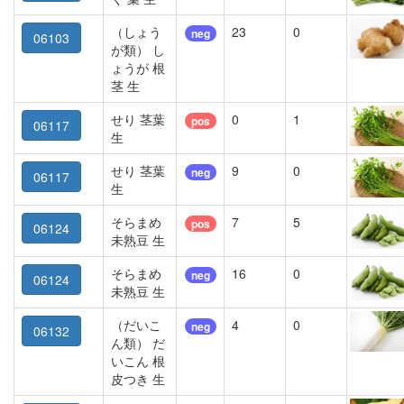
（しょう
23
0
neg
06103
が類） し
ょうが 根
茎 生
せり 茎葉
0
1
pos
06117
生
せり 茎葉
9
0
neg
06117
生
そらまめ
7
5
pos
06124
未熟豆 生
そらまめ
16
0
neg
06124
未熟豆 生
（だいこ
4
0
neg
06132
ん類） だ
いこん 根
皮つき 生