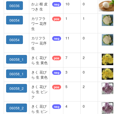
かぶ 根 皮
10
0
neg
06036
つき 生
カリフラ
1
1
pos
06054
ワー 花序
生
カリフラ
11
0
neg
06054
ワー 花序
生
きく 花び
7
2
pos
06058_1
ら 生 黄色
きく 花び
3
0
neg
06058_1
ら 生 黄色
きく 花び
5
2
pos
06058_2
ら 生 ピン
ク
きく 花び
4
0
neg
06058_2
ら 生 ピン