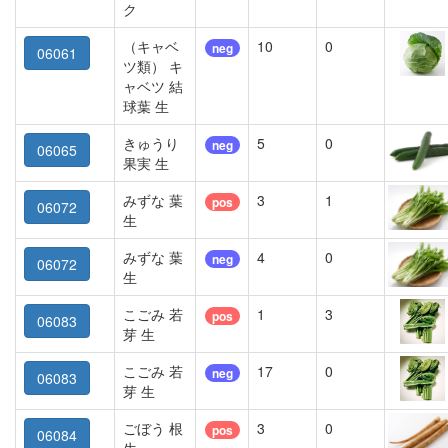
ク
（キャベ
10
0
neg
06061
ツ類） キ
ャベツ 結
球葉 生
きゅうり
5
0
neg
06065
果実 生
みずな 葉
3
1
pos
06072
生
みずな 葉
4
0
neg
06072
生
こごみ 若
1
3
pos
06083
芽 生
こごみ 若
17
0
neg
06083
芽 生
ごぼう 根
3
0
pos
06084