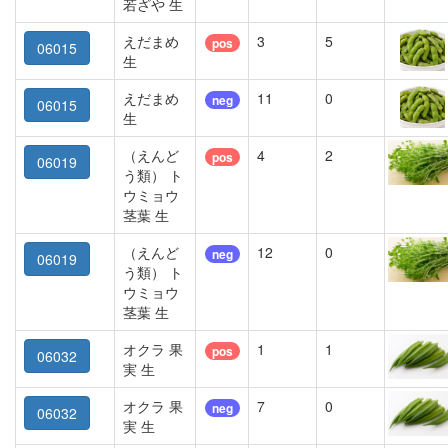
若ざや 生
えだまめ
3
5
pos
06015
生
えだまめ
11
0
neg
06015
生
（えんど
4
2
pos
06019
う類） ト
ウミョウ
茎葉 生
（えんど
12
0
neg
06019
う類） ト
ウミョウ
茎葉 生
オクラ 果
1
1
pos
06032
実 生
オクラ 果
7
0
neg
06032
実 生