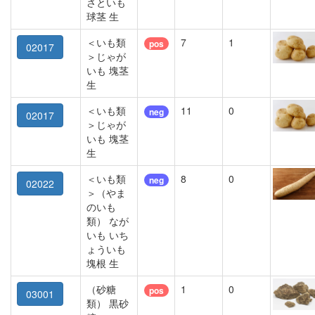
さといも
球茎 生
＜いも類
7
1
pos
02017
＞じゃが
いも 塊茎
生
＜いも類
11
0
neg
02017
＞じゃが
いも 塊茎
生
＜いも類
8
0
neg
02022
＞（やま
のいも
類） なが
いも いち
ょういも
塊根 生
（砂糖
1
0
pos
03001
類） 黒砂