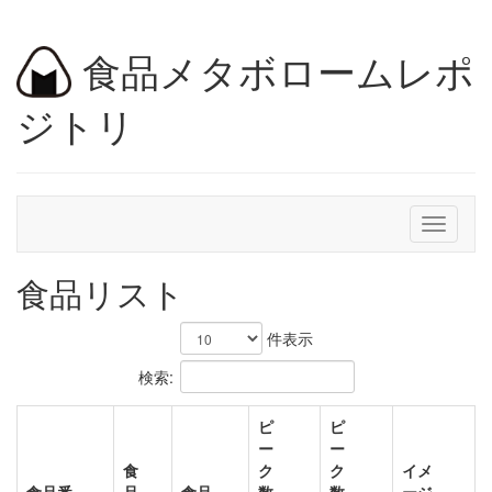
食品メタボロームレポ
ジトリ
Toggle
navigati
食品リスト
件表示
検索:
ピ
ピ
ー
ー
食
ク
ク
イメ