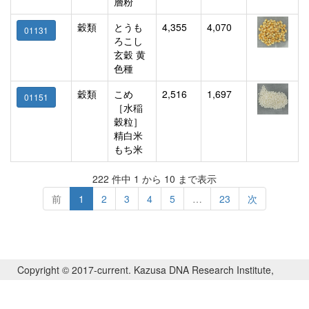
層粉
穀類
とうも
4,355
4,070
01131
ろこし
玄穀 黄
色種
穀類
こめ
2,516
1,697
01151
［水稲
穀粒］
精白米
もち米
222 件中 1 から 10 まで表示
前
1
2
3
4
5
…
23
次
Copyright © 2017-current. Kazusa DNA Research Institute,
National Institute of Genetics, and Sakura Scientific Co. Ltd.,
All Rights Reserved.