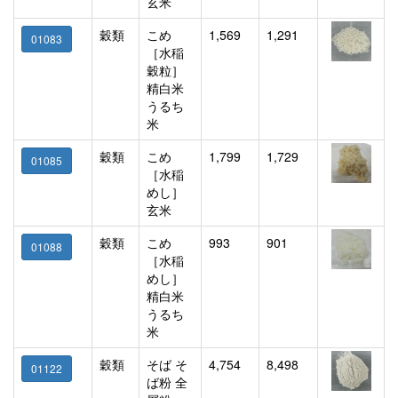
玄米
穀類
こめ
1,569
1,291
01083
［水稲
穀粒］
精白米
うるち
米
穀類
こめ
1,799
1,729
01085
［水稲
めし］
玄米
穀類
こめ
993
901
01088
［水稲
めし］
精白米
うるち
米
穀類
そば そ
4,754
8,498
01122
ば粉 全