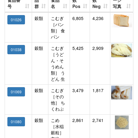
食品番
品
食品
数
数
ージ
号
群
名
Pos
Neg
写真
穀類
こむぎ
6,805
4,236
01026
［パン
類］ 食
パン
穀類
こむぎ
5,425
2,909
01038
［うど
ん・そ
うめん
類］ う
どん 生
穀類
こむぎ
3,479
1,817
01069
［その
他］ ち
くわぶ
穀類
こめ
2,861
2,741
01080
［水稲
穀粒］