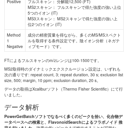
Positive
フルスキャン： 分解能12,500 (FT)
MS2スキャン： フルスキャンで得た強度の強い上位
5つのイオン (IT)
MS3スキャン： MS2スキャンで得た強度の強い上
位2つのイオン (IT)
Method
成分の精密質量を得ながら、多くのMS/MSスペクト
1
ルを取得する条件設定です。陰イオン分析（ネガテ
Negative
ィブモード）です。
FTによるフルスキャンのm/zレンジは100-1500です。
MS2取得時のダイナミックエクスクルージョン設定は、いずれも
次の通りです: repeat count, 3; repeat duration, 30 s; exclusion list
size, 500; margin, 10 ppm; exclusion duration, 20 s。
データの取得はXcaliburソフト（Thermo Fisher Scientific）にて行
いました。
データ解析
PowerGetBatchソフトでなるべく多くのピークを拾い、化合物デ
ータベースへの検索と、FlavonoidSearchによるフラボノイド 推
定を行いました。
強度の低いピークまで検出することが可能な