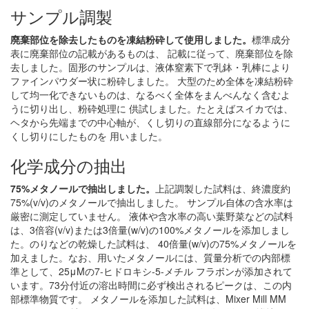
サンプル調製
廃棄部位を除去したものを凍結粉砕して使用しました。
標準成分
表に廃棄部位の記載があるものは、 記載に従って、廃棄部位を除
去しました。固形のサンプルは、液体窒素下で乳鉢・乳棒により
ファインパウダー状に粉砕しました。 大型のため全体を凍結粉砕
して均一化できないものは、なるべく全体をまんべんなく含むよ
うに切り出し、粉砕処理に 供試しました。たとえばスイカでは、
ヘタから先端までの中心軸が、くし切りの直線部分になるように
くし切りにしたものを 用いました。
化学成分の抽出
75%メタノールで抽出しました。
上記調製した試料は、終濃度約
75%(v/v)のメタノールで抽出しました。 サンプル自体の含水率は
厳密に測定していません。 液体や含水率の高い葉野菜などの試料
は、3倍容(v/v)または3倍量(w/v)の100%メタノールを添加しまし
た。のりなどの乾燥した試料は、 40倍量(w/v)の75%メタノールを
加えました。なお、用いたメタノールには、質量分析での内部標
準として、25μMの7-ヒドロキシ-5-メチル フラボンが添加されて
います。73分付近の溶出時間に必ず検出されるピークは、この内
部標準物質です。 メタノールを添加した試料は、Mixer Mill MM