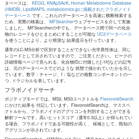
タベースは、
KEGG
,
KNApSAcK
,
Human Metabolome Database
(HMDB)
,
LipidMAPS
,
metabolomics.jpに掲載されたフラボノイド
データベース
です。これらのデータベースを高速に横断検索する
ため、実際の検索は、
MFSearcher
ウェブサービスを介して実施
しました。 MFSearcherの中でも、データベース間で同一の化合
物のレコードをひとまとめにすることが可能な
UC2データベース
を使うことにより、より簡潔な 結果提示を行っています。
通常のLC-MS分析で区別することができない光学異性体は、同じ
レコードとして示されていますので、ご注意ください。 ピークの
詳細情報ページで見られる、化合物IDに付随した[-1fr]などの記号
は、元のデータベースでどのような 状態で描かれていたかを示し
ています。数字：チャージ、f：塩などの複数コンポーネントの一
つ、r:ラジカルを表しています。
フラボノイドサーチ
ポジティブモードでは、MS2, MS3スペクトルを
FlavonoidSearch
にかけた結果を 付記しています。FlavonoidSearchは、マススペ
クトルから、フラボノイドのアグリコンを判別することができる
解析ツールです。高いヒットスコア（通常0.3以上）が得られてい
る場合、フラボノイドである可能性が高く、 候補として、既知の
アグリコンが示されています。