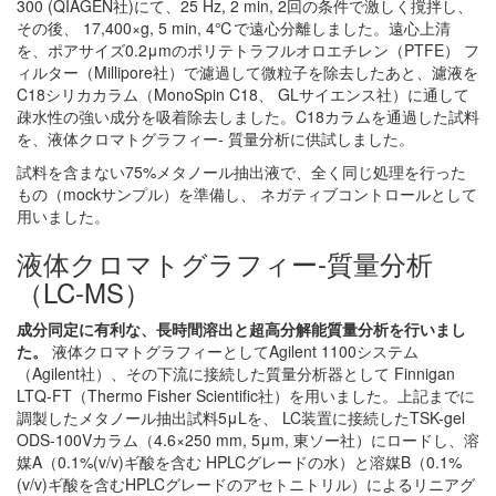
300 (QIAGEN社)にて、25 Hz, 2 min, 2回の条件で激しく撹拌し、
その後、 17,400×g, 5 min, 4℃で遠心分離しました。遠心上清
を、ポアサイズ0.2μmのポリテトラフルオロエチレン（PTFE） フ
ィルター（Millipore社）で濾過して微粒子を除去したあと、濾液を
C18シリカカラム（MonoSpin C18、 GLサイエンス社）に通して
疎水性の強い成分を吸着除去しました。C18カラムを通過した試料
を、液体クロマトグラフィー- 質量分析に供試しました。
試料を含まない75%メタノール抽出液で、全く同じ処理を行った
もの（mockサンプル）を準備し、 ネガティブコントロールとして
用いました。
液体クロマトグラフィー-質量分析
（LC-MS）
成分同定に有利な、長時間溶出と超高分解能質量分析を行いまし
た。
液体クロマトグラフィーとしてAgilent 1100システム
（Agilent社）、その下流に接続した質量分析器として Finnigan
LTQ-FT（Thermo Fisher Scientific社）を用いました。上記までに
調製したメタノール抽出試料5μLを、 LC装置に接続したTSK-gel
ODS-100Vカラム（4.6×250 mm, 5μm, 東ソー社）にロードし、溶
媒A（0.1%(v/v)ギ酸を含む HPLCグレードの水）と溶媒B（0.1%
(v/v)ギ酸を含むHPLCグレードのアセトニトリル）によるリニアグ