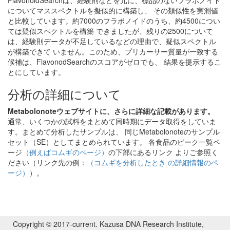
FlavonoidSearchは、経験則などを元に、標品のないフラボノイド
についてマススペクトルを擬似的に構築し、 その類似性を実測値
と比較しています。約7000のフラボノイドのうち、約4500につい
ては疑似スペクトルを構築 できましたが、残りの2500について
は、経験則データが不足しているなどの理由で、疑似スペクトル
が構築できて いません。このため、プリカーサー質量が一致する
候補は、FlavonodSearchのスコアがゼロでも、 結果を提示するこ
とにしています。
分析の詳細について
Metabolonoteウェブサイトに、さらに詳細な記載があります。
通常、いくつかの試料をまとめて同時期にデータ取得をしていま
す。まとめて分析したサンプルは、 同じMetabolonoteのサンプル
セット（SE）としてまとめられています。 各食品のピーク一覧ペ
ージ
（例えばコムギのページ）
の下部にあるリンク よりご参照く
ださい（リンク先の例：
（コムギを分析したとき の詳細情報のペ
ージ）
）。
Copyright © 2017-current. Kazusa DNA Research Institute,