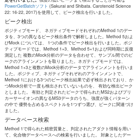
PowerGetBatchソフト
(Sakurai and Shibata. Carotenoid Science
22: 16-22, 2017)を使用して、ピーク検出を行いました。
ピーク検出
ポジティブモード、 ネガティブモードそれぞれのMethod 1のデー
タを、3つの異なるピーク検出条件で解析しました。Method 5およ
びMock については、 1つの条件でピーク検出を行いました。ポジ
ティブモードでは、Method 1×3、Method 5×1および同時期に反復
測定した 複数のMock分析のデータを合わせて、サンプル間でのピ
ークのアラインメントを取りました。ネガティブモードでは、
Method 1×3と複数のMock分析のデータでアラインメントを行いま
した。ポジティブ、ネガティブそれぞれのアラインメントで、
Method 1における3つのピーク検出結果で必ず検出されており、か
つMock分析で一度も検出されていないものを、 有効な検出ピーク
としました。 有効と判定されたピークで得られたMS2およびプリ
カーサーイオンの異なるMS3データのうち、強度が強くパターン
の中で 優勢を占めるスペクトルを1つずつ選び、ピークに関連づけ
ました。
データベース検索
Method 1で得られた精密質量と、判定されたアダクト情報を用い
て、化合物データベースへの検索を行いました。 対象としたデー