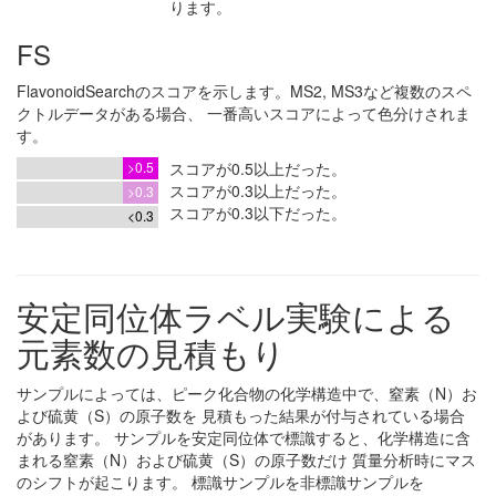
ります。
FS
FlavonoidSearchのスコアを示します。MS2, MS3など複数のスペ
クトルデータがある場合、 一番高いスコアによって色分けされま
す。
>0.5
スコアが0.5以上だった。
スコアが0.3以上だった。
>0.3
スコアが0.3以下だった。
<0.3
安定同位体ラベル実験による
元素数の見積もり
サンプルによっては、ピーク化合物の化学構造中で、窒素（N）お
よび硫黄（S）の原子数を 見積もった結果が付与されている場合
があります。 サンプルを安定同位体で標識すると、化学構造に含
まれる窒素（N）および硫黄（S）の原子数だけ 質量分析時にマス
のシフトが起こります。 標識サンプルを非標識サンプルを