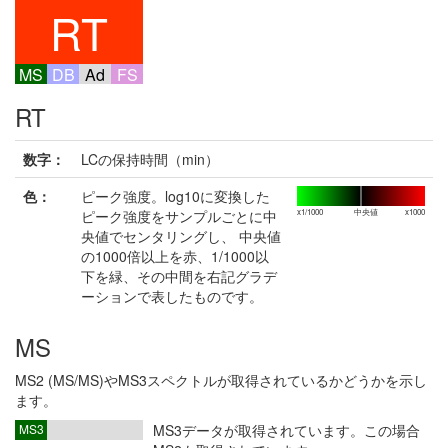
RT
MS
DB
Ad
FS
RT
数字：
LCの保持時間（min）
色：
ピーク強度。log10に変換した
ピーク強度をサンプルごとに中
x1/1000
中央値
x1000
央値でセンタリングし、 中央値
の1000倍以上を赤、1/1000以
下を緑、その中間を右記グラデ
ーションで表したものです。
MS
MS2 (MS/MS)やMS3スペクトルが取得されているかどうかを示し
ます。
MS3
MS3データが取得されています。この場合